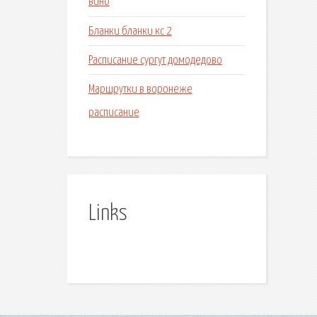
вино
Бланки бланки кс 2
Расписание сургут домодедово
Маршрутки в воронеже
расписание
Links