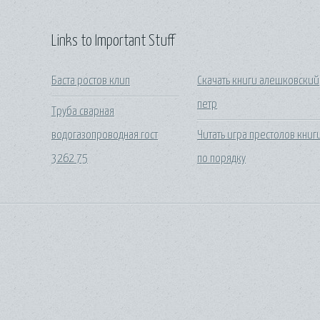
Links to Important Stuff
Баста ростов клип
Скачать книги алешковский
петр
Труба сварная
водогазопроводная гост
Читать игра престолов книг
3262 75
по порядку