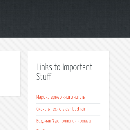
Links to Important
Stuff
Марик лернер книги читать
Скачать песню slash bad rain
Ведьмак 3 дополнения кровь и