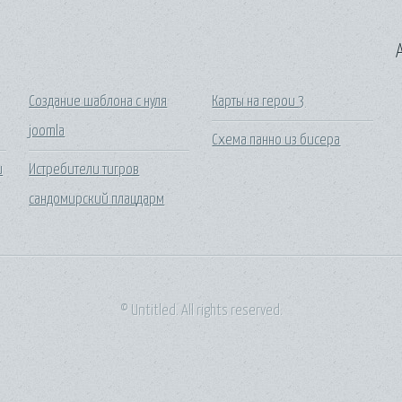
A
Создание шаблона с нуля
Карты на герои 3
joomla
Схема панно из бисера
и
Истребители тигров
сандомирский плацдарм
© Untitled. All rights reserved.