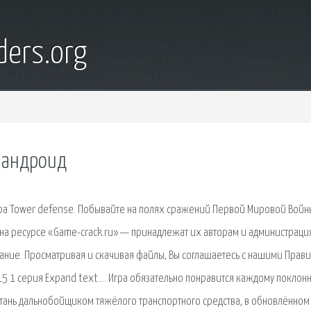
ders.org
а андроид
ра Tower defense. Побывайте на полях сражений Первой Мировой Войн
на ресурсе «Game-crack.ru» — принадлежат их авторам и администраци
ование. Просматривая и скачивая файлы, Bы соглашаетесь с нашими Прав
015 1 серия Expand text…. Игра обязательно понравится каждому поклон
тань дальнобойщиком тяжёлого транспортного средства, в обновлённом