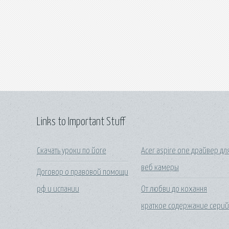
Links to Important Stuff
Скачать уроки по йоге
Acer aspire one драйвер дл
веб камеры
Договор о правовой помощи
рф и испании
От любви до кохання
краткое содержание сери