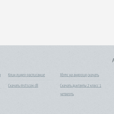
A
я
Клин лидер расписание
Xbmc на андроид скачать
Скачать mstscax dll
Скачать диктанты 2 класс 1
четверть
й