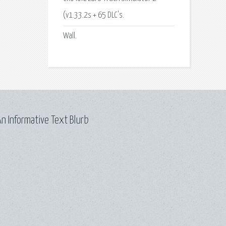
(v1.33.2s + 65 DLC's.
Wall.
n Informative Text Blurb