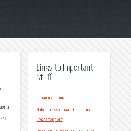
Links to Important
Stuff
ы,
я
Скрап шаблоны
илами.
Naked news скачать бесплатно
нику
через торрент