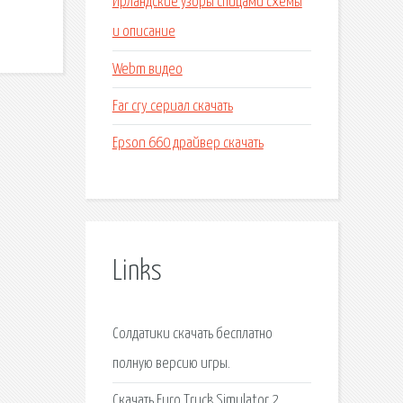
Ирландские узоры спицами схемы
и описание
Webm видео
Far cry сериал скачать
Epson 660 драйвер скачать
Links
Солдатики скачать бесплатно
полную версию игры.
Cкачать Euro Truck Simulator 2