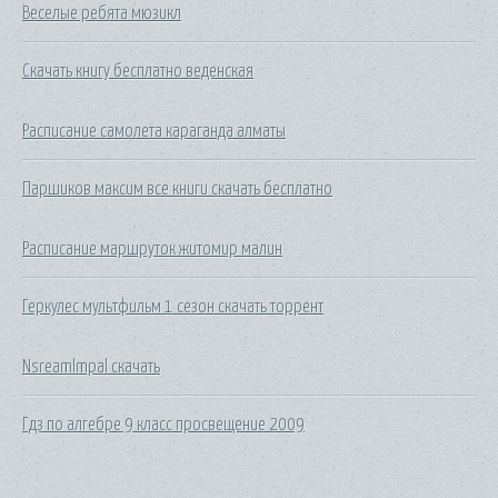
Веселые ребята мюзикл
Скачать книгу бесплатно веденская
Расписание самолета караганда алматы
Паршиков максим все книги скачать бесплатно
Расписание маршруток житомир малин
Геркулес мультфильм 1 сезон скачать торрент
Nsreamlmpal скачать
Гдз по алгебре 9 класс просвещение 2009