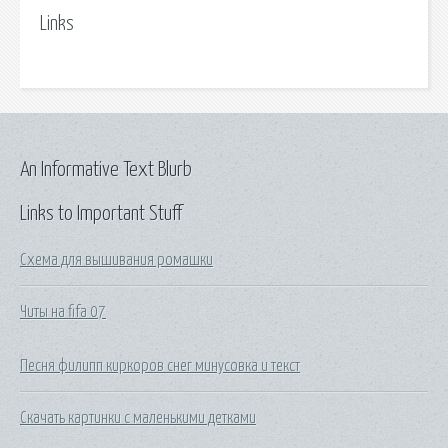
Links
An Informative Text Blurb
Links to Important Stuff
Схема для вышивания ромашки
Читы на fifa 07
Песня филипп киркоров снег минусовка и текст
Скачать картинки с маленькими детками