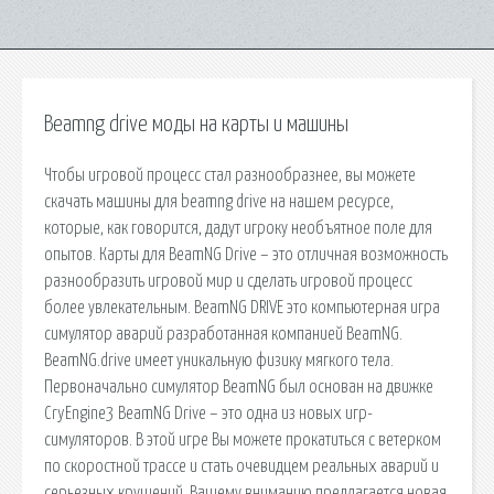
Beamng drive моды на карты и машины
Чтобы игровой процесс стал разнообразнее, вы можете
скачать машины для beamng drive на нашем ресурсе,
которые, как говорится, дадут игроку необъятное поле для
опытов. Карты для BeamNG Drive – это отличная возможность
разнообразить игровой мир и сделать игровой процесс
более увлекательным. BeamNG DRIVE это компьютерная игра
симулятор аварий разработанная компанией BeamNG.
BeamNG.drive имеет уникальную физику мягкого тела.
Первоначально симулятор BeamNG был основан на движке
CryEngine3 BeamNG Drive – это одна из новых игр-
симуляторов. В этой игре Вы можете прокатиться с ветерком
по скоростной трассе и стать очевидцем реальных аварий и
серьезных крушений. Вашему вниманию предлагается новая