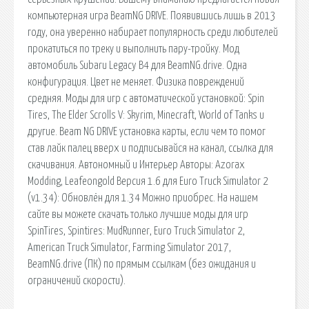
компьютерная игра BeamNG DRIVE. Появившись лишь в 2013
году, она уверенно набирает популярность среди любителей
прокатиться по треку и выполнить пару-тройку. Мод
автомобиль Subaru Legacy B4 для BeamNG.drive. Одна
конфигурация. Цвет не меняет. Физика повреждений
средняя. Моды для игр с автоматической установкой: Spin
Tires, The Elder Scrolls V: Skyrim, Minecraft, World of Tanks и
другие. Beam NG DRIVE установка карты, если чем то помог
став лайк палец вверх и подписывайся на канал, ссылка для
скачивания. Автономный и Интерьер Авторы: Azorax
Modding, Leafeongold Версия 1.6 для Euro Truck Simulator 2
(v1.34): Обновлён для 1.34 Можно приобрес. На нашем
сайте вы можете скачать только лучшие моды для игр
SpinTires, Spintires: MudRunner, Euro Truck Simulator 2,
American Truck Simulator, Farming Simulator 2017,
BeamNG.drive (ПК) по прямым ссылкам (без ожидания и
ограничений скорости).