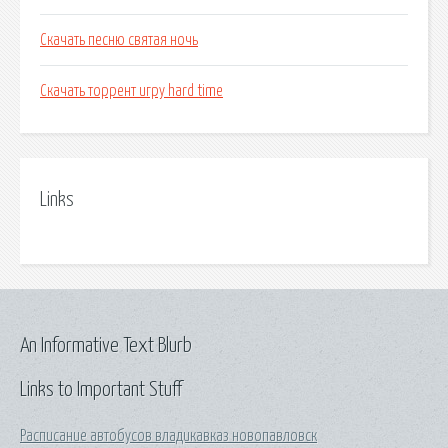
Скачать песню святая ночь
Скачать торрент игру hard time
Links
An Informative Text Blurb
Links to Important Stuff
Расписание автобусов владикавказ новопавловск