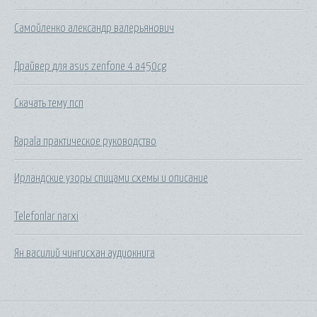
Самойленко александр валерьянович
Драйвер для asus zenfone 4 a450cg
Скачать тему псп
Rapala практическое руководство
Ирландские узоры спицами схемы и описание
Telefonlar narxi
Ян василий чингисхан аудиокнига