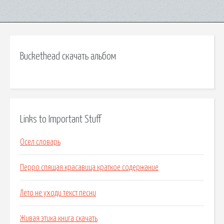
Buckethead скачать альбом
Links to Important Stuff
Осел словарь
Перро спящая красавица краткое содержание
Лето не уходи текст песни
Живая этика книга скачать