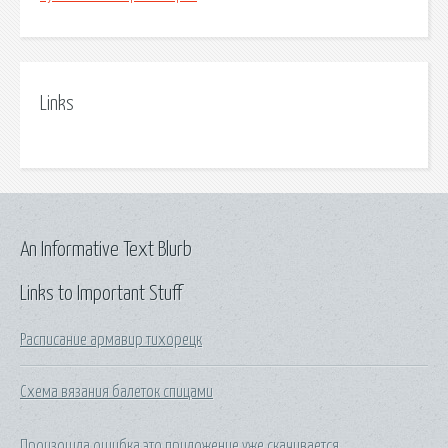
Links
An Informative Text Blurb
Links to Important Stuff
Расписание армавир тихорецк
Схема вязания балеток спицами
Произошла ошибка это приложение уже скачивается