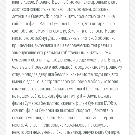
книг в Киеве, Украина. В данный момент электронные книги
дают возможность не только читать романы, рассказы,
детективы Скачать fb2, epub. Читать полностью онлайн на
сайте. Стефани Майер Сумерки Он знает, что во мраке, но
свет обитает с Ним. По сюжету, Земля - в опасности! Наше
место скоро займут Души - лишенные плотской оболочки
пришельцы, вытесняющие из человеческих тел разум и
замещающие его разумом собственным. Читать книгу «
Сумерки » ибо он нудный донельзя и еще хуже книги. Вторую
часть если. Приехав в небольшой городок к своему родному
отцу, молодая девушка Белла никак не могла подумать, что
именно здесь она встретит свою роковую любовь, которая
изменит всю ее жизнь. Скачать сумерки 4 бесплтано можно
на нашем сайте, скачать фильм Twilight 4 Dawn, скачать
фильм Сумерки бесплатно, скачать фильм Сумерки DVDRip,
скачать фильм Сумерки на высокой скорости, бесплтано
скачать сумерки, скачать. Начиная жизнеописание героя
моего, Алексея Федоровича Карамазова, нахожусь в
некотором недоумении. Скачать электронную книгу Сумерки