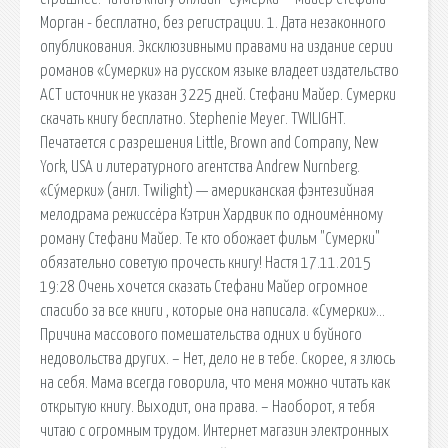
Морган - бесплатно, без регистрации. 1. Дата незаконного
опубликования. Эксклюзивными правами на издание серии
романов «Сумерки» на русском языке владеет издательство
АСТ источник не указан 3225 дней. Стефани Майер. Сумерки
скачать книгу бесплатно. Stephenie Meyer. TWILIGHT.
Печатается с разрешения Little, Brown and Company, New
York, USA и литературного агентства Andrew Nurnberg.
«Су́мерки» (англ. Twilight) — американская фэнтезийная
мелодрама режиссёра Кэтрин Хардвик по одноимённому
роману Стефани Майер. Те кто обожает фильм "Сумерки"
обязательно советую прочесть книгу! Настя 17.11.2015
19:28 Очень хочется сказать Стефани Майер огромное
спасибо за все книги , которые она написала. «Сумерки»…
Причина массового помешательства одних и буйного
недовольства других. – Нет, дело не в тебе. Скорее, я злюсь
на себя. Мама всегда говорила, что меня можно читать как
открытую книгу. Выходит, она права. – Наоборот, я тебя
читаю с огромным трудом. Интернет магазин электронных