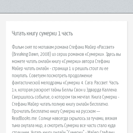
Читать книгу сумерки 1 часть
Фильм снят по мотивам романа Стефани Майер «Рассвет»
(Breaking Dawn, 2008) из серии романов «Сумерки». Здесь вы
можете читать онлайн книгу «Сумерки» автора Стефани
Майер читать онлайн - страница 1 и решить стоит ли ее
покупать. Советуем посмотреть продолжение
фантастической мелодрамы «Сумерки 4. Сага. Рассвет: Часть
1», которая раскроет тайны Беллы Свон и Эдварда Каллена.
Свершилось событие, о котором так мечтал. Книга Сумерки -
Стефани Майер читать полную книгу онлайн бесплатно.
Прочитать бесплатно книгу Сумерки на русском —
ReadBooks.me. Солнце навсегда скрылось за тучами, вязкая
тьма окутала мир, а смотреть Сумерки все части стало куда
страшнее. Читать книгу онлайн "Сумерки" - Майер Стефани