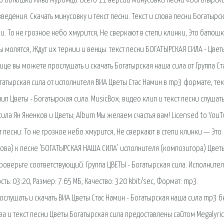
Это батюшки Ильи Муромца. Всего 11 версий минусовки песни «Богатырск
ведения. Скачать минусовку и текст песни. Текст и слова песни Богатырс
сни. То не грозное небо хмурится, Не сверкают в степи клинки, Это батюш
 молятся, Ждут их тернии и венцы. текст песни БОГАТЫРСКАЯ СИЛА - Цвет
нице вы можете прослушать и скачать Богатырская наша сила от Группа Ст
огатырская сила от исполнителя ВИА Цветы Стас Намин в mp3 формате, тек
ип Цветы - Богатырская сила. MusicBox; видео клип и текст песни слушат
ила Ян Яненков и Цветы; Album Мы желаем счастья вам! Licensed to You
т песни: То не грозное небо хмурится, Не сверкают в степи клинки — Это
ова) к песне 'БОГАТЫРСКАЯ НАША СИЛА' исполнителя (композитора) Цветы
роверьте соответствующий. Группа ЦВЕТЫ - Богатырская сила. Исполнител
ть: 03:20, Размер: 7.65 МБ, Качество: 320 kbit/sec, Формат: mp3.
лушать и скачать ВИА Цветы Стас Намин - Богатырская наша сила mp3 б
ова и текст песни Цветы Богатырская сила предоставлены сайтом Megalyric