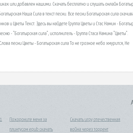
никах или добавлен нашими. Скачать бесплатно и слушать онлайн Богаты
Богатырская Наша Сила в текст песни. Все песни Богатырская сила скачив
нков и Цветы Текст. Здесь вы найдете Группа Цветы и Стас Намин - Богаты
есню - "Богатырская сила", исполнитель - Группа Стаса Намина "Цветы".
 Слова песни Цветы - Богатырская сила То не грозное небо хмурится, Не
A
 1
Похороните меня за
Скачать игру отечественная
плинтусом epub скачать
война через торрент