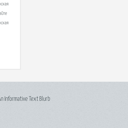
рская
айте
рская
n Informative Text Blurb