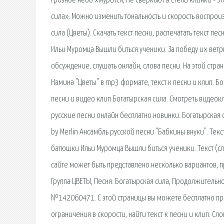
грозное небо хмурится, Не сверкают в степи клинки - 
сила». Можно изменить тональность и скорость воспроиз
сила (Цветы). Скачать текст песни, распечатать текст пе
Ильи Муромца Вышли биться ученики. За победу их ветры
обсуждение, слушать онлайн, слова песни. На этой стра
Намина "Цветы" в mp3 формате, текст к песни и клип. Б
песни и видео клип Богатырская сила. Смотреть видеокл
русские песни онлайн бесплатно новинки. Богатырская с
by Merlin Ансамбль русской песни "Бабкины внуки". Текс
батюшки Ильи Муромца Вышли биться ученики. Текст (сл
сайте может быть представлено несколько вариантов, п
Группа ЦВЕТЫ, Песня: Богатырская сила, Продолжительнос
№142060471. С этой страницы вы можете бесплатно прос
ограничения в скорости, найти текст к песни и клип. Сл