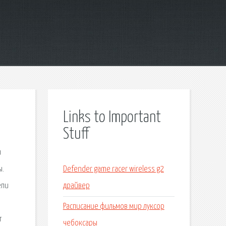
Links to Important
Stuff
и
ы.
Defender game racer wireless g2
епи
драйвер
Расписание фильмов мир луксор
т
чебоксары