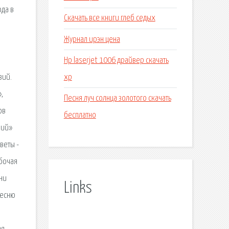
ода в
Скачать все книги глеб седых
Журнал ирэн цена
Hp laserjet 1006 драйвер скачать
xp
зий.
,
Песня луч солнца золотого скачать
ов
бесплатно
кий»
веты -
абочая
сни
Links
песню