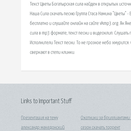
Текст Цветы Богатырская сила найден в открытых источ
Наша Сила скачать песню Группа Стаса Намина "Цветы" - 
бесплатно и слушайте онлайн на сайте vkmp3.org. Ян Яне
сила в mp3 формате, текст песни и видеоклип. Слушать п
Исполнители Текст песни: То не грозное небо хмурится.
сверкают в степи клинки.
Links to Important Stuff
Презентация на тему
Охотники за бриллиантами
александр македонский
сезон скачать торрент