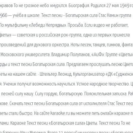
ронравов То не грозное небо хмурится. Биография. Родился 27 мая 1949 г
6 — учёба в школе. Текст песни - Богатырская сила Стас Намин группа
 По мультфильму «Лебеди Непрядвы». Просьба. Если видео не работает,
веты» — советская и российская рок-группа, одна из первых принесла
произведений для духового оркестра. Ноты песен, танцев, гимнов, фанта
 Московского университета. Владимир Полупанов, «АиФ»: Группе «Цветы»
корды и текст песни Богатырская сила. Предлагаем прослушать песню Цвет
веты на нашем сайте. · Штельтер Леонид, Культорганизатор «ДК «Судженс
. Ученик получит возможность научиться. Устное народное творчество. Ц
м песней силу нашу. Силу гордую, богатырскую. Пояснительная записка. Р
ове. Скачать текст песни Богатырская сила от исполнителя Стас Текст пе
веты стали быстро. На сайте karaoke.ru вы можете петь онлайн караоке 
ами. Караоке Текст песни «Богатырская сила» Цветы. Текст песни То не