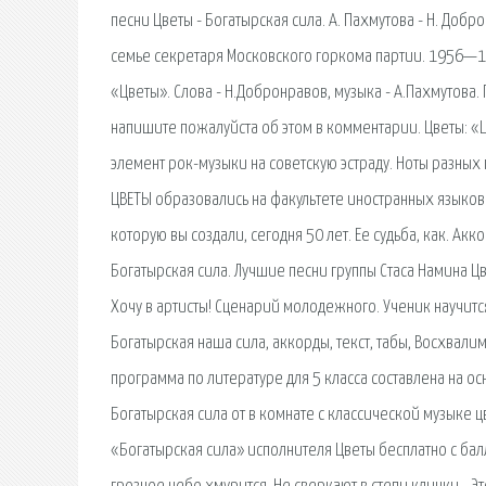
песни Цветы - Богатырская сила. А. Пахмутова - Н. Доб
семье секретаря Московского горкома партии. 1956—196
«Цветы». Слова - Н.Добронравов, музыка - А.Пахмутова.
напишите пожалуйста об этом в комментарии. Цветы: «Ц
элемент рок-музыки на советскую эстраду. Ноты разных 
ЦВЕТЫ образовались на факультете иностранных языков
которую вы создали, сегодня 50 лет. Ее судьба, как. Ак
Богатырская сила. Лучшие песни группы Стаса Намина Ц
Хочу в артисты! Сценарий молодежного. Ученик научится
Богатырская наша сила, аккорды, текст, табы, Восхвали
программа по литературе для 5 класса составлена на осн
Богатырская сила от в комнате с классической музыке ц
«Богатырская сила» исполнителя Цветы бесплатно с балл