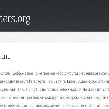
ders.org
есни
мутова,Н.Добронравов То не грозное небо хмурится, Не сверкают в степ
находятся на сайте karaoke.ru. Песни группы Цветы. Видео, аудио и текст
 Видео. Клип. Слушать mp3 То не грозное небо хмурится, Не сверкают в ст
ы» — советская и российская рок-группа, с которой, по словам журнала
на из первых групп, привнёсших элемент рок-музыки на советскую. Текс