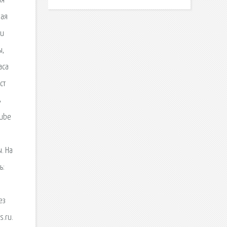
ая
кая
ки
ы,
аса
ст
ь
Tube
. На
ь:
ез
s.ru.