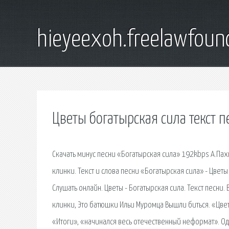
hieyeexoh.freelawfoun
Цветы богатырская сила текст п
Скачать минус песни «Богатырская сила» 192kbps А.Пах
клинки. Текст и слова песни «Богатырская сила» - Цветы 
Слушать онлайн. Цветы - Богатырская сила. Текст песни.
клинки, Это батюшки Ильи Муромца Вышли биться. «Цвет
«Итоги», «начинался весь отечественный неформат». Од