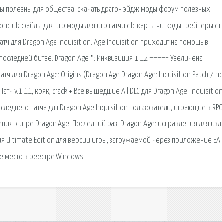
ры полезны для общества. скачать драгон эйдж моды форум полезных
azonclub файлы для игр моды для игр патчи dlc карты читкоды трейнеры d
патч для Dragon Age Inquisition. Age Inquisition приходит на помощь в
в последней битве. Dragon Age™: Инквизиция 1.12 ===== Увеличена
ч для Dragon Age: Origins (Dragon Age Dragon Age: Inquisition Patch 7 n
/ Патч v.1.11, кряк, crack + Все вышедшие All DLC для Dragon Age: Inquisitio
оследнего патча для Dragon Age Inquisition пользователи, играющие в RPG 
нения к игре Dragon Age. Последний раз. Dragon Age: исправления для из
ия Ultimate Edition для версии игры, загружаемой через приложение EA
е место в реестре Windows.