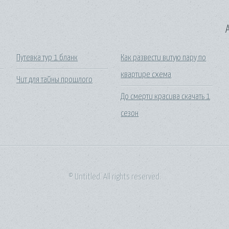
A
Путевка тур 1 бланк
Как развести витую пару по
квартире схема
Чит для тайны прошлого
До смерти красива скачать 1
сезон
© Untitled. All rights reserved.