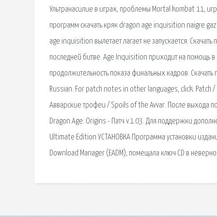
Ультранасилие в играх, проблемы Mortal kombat 11, иг
программ скачать кряк dragon age inquisition naigre g
age inquisition вылетает лагает не запускается. Скачать 
последней битве. Age Inquisition приходит на помощь 
продолжительность показа финальных кадров. Скачать пат
Russian. For patch notes in other languages, click. Patch 
Авварские трофеи / Spoils of the Avvar. После выхода п
Dragon Age: Origins - Патч v.1.03. Для поддержки допол
Ultimate Edition УСТАНОВКА Программа установки издан
Download Manager (EADM), помещала ключ CD в неверно