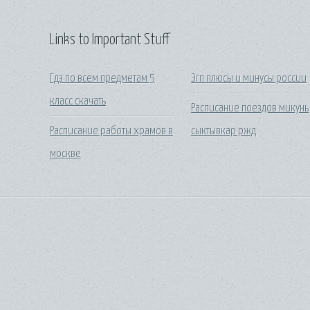
Links to Important Stuff
Гдз по всем предметам 5
Эгп плюсы и минусы россии
класс скачать
Расписание поездов микунь
Расписание работы храмов в
сыктывкар ржд
москве