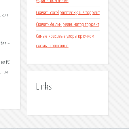
украинском языке
Скачать corel painter x3 rus торрент
ragon
Скачать фильм реаниматор торрент
Самые красивые узоры крючком
otes –
схемы и описание
n
на PC.
дания
Links