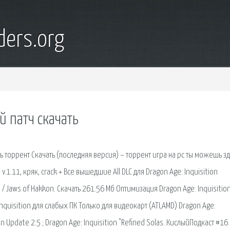
ders.org
й патч скачать
ть торрент Скачать (последняя версия) – торрент игра на pc ты можешь зд
.1.11, кряк, crack + Все вышедшие All DLC для Dragon Age: Inquisition
 / Jaws of Hakkon. Скачать 261.56 Мб Оптимизация Dragon Age: Inquisitio
nquisition для слабых ПК Только для видеокарт (ATI,AMD) Dragon Age:
on Update 2.5 ; Dragon Age: Inquisition "Refined Solas. КислыйПодкаст #16.