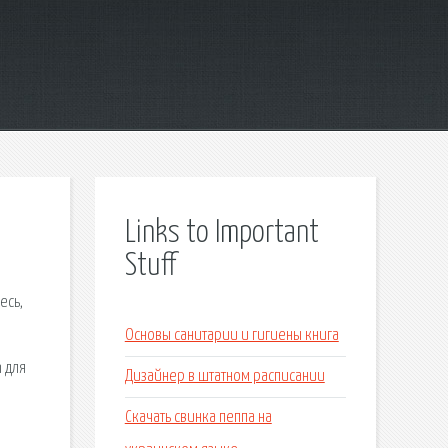
Links to Important
Stuff
есь,
Основы санитарии и гигиены книга
n для
Дизайнер в штатном расписании
Скачать свинка пеппа на