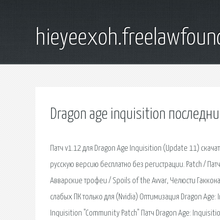
hieyeexoh.freelawfoun
Dragon age inquisition последни
Патч v1.12 для Dragon Age Inquisition (Update 11) скача
русскую версию бесплатно без регистрации. Patch / Патч v
Авварские трофеи / Spoils of the Avvar, Челюсти Гаккона
слабых ПК только для (Nvidia) Оптимизация Dragon Age: I
Inquisition "Community Patch" Патч Dragon Age: Inquisiti