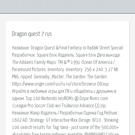
Dragon quest 7 rus
Название: Dragon Quest & Final Fantasy in Itadaki Street Special
Разработчик: Square Enix Издатель: Square Enix Дата выхода:.
The Addams Family Maps: TM & © 1991 Ocean Of America /
Paramount Pictures: Inventory: Inventory: 256 x 240: 3.27 kB:
PNG: ripped: Gennadiy_Master: The Garden: The Garden.
https://www.origin.com/rus/ru-ru/store/browse Обзор
Играйте в любимые игры для ПК и общайтесь с друзьями в
одном. Top 100 Nintendo nesROMs @ Dope Roms com.
J.League Pro Soccer Club wo Tsukurou! Advance (J).zip.
Название Жанр Издатель / Разработчик Оценка Год Рейтинг;
1602 AD: Strategy: GT Interactive Max Design: 8/10:. Showing
100 search results for Tag: tana - just some of the 500,000+
absolutely free hentai galleries available. !ВНИМАНИЕ! Сайт не