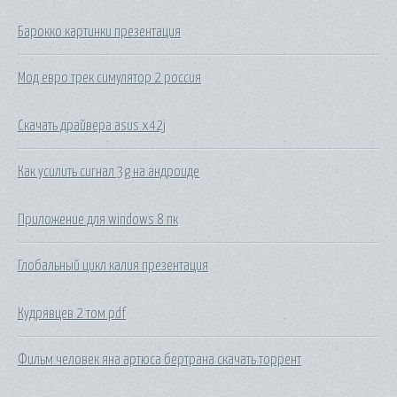
Барокко картинки презентация
Мод евро трек симулятор 2 россия
Скачать драйвера asus x42j
Как усилить сигнал 3g на андроиде
Приложение для windows 8 пк
Глобальный цикл калия презентация
Кудрявцев 2 том pdf
Фильм человек яна артюса бертрана скачать торрент