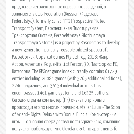
предоставляет электронные версии произведений, а
занимается лишь. Federation (Russian: Федерация,
Federatsiya), formerly called PPTS (Prospective Piloted
Transport System, Перспективная Пилотируемая
Транспортная Система, Perspektivnaya Pilotiruemaya
Transportnaya Sistema) is a project by Roscosmos to develop
a new-generation, partially reusable piloted spacecraft.
Разработчик: Uppercut Games Pty Ltd; Год: 2018; Жанр:
Action, Adventure, Rogue-lite, 1st Person, 3D; Платформа: PC;
Категория. The RPGnet game index currently contains 61729
entries including: 20084 games (with 3265 additional editions),
2246 magazines, and 36134 individual articles.This
encompasses 1461 game systems and 16325 authors.
Сегодня игры на компьютер (ПК) очень популярны и
происходит это по многим причинам. Atelier Lulua ~The Scion
of Arland~ Digital Deluxe with Bonus. Bundle. Компьютерные
игры — основная сфера деятельности Square Enix, компания
получила наибольшую. Find Cleveland & Ohio apartments for