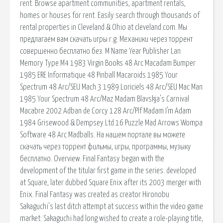
rent. Browse apartment communities, apartment rentals,
homes or houses for rent. Easily search through thousands of
rental properties in Cleveland & Ohio at cleveland.com. Мы
предлагаем вам скачать игры r.g. Механики через торрент
совершенно бесплатно без. M Name Year Publisher Lan
Memory Type M4 1983 Virgin Books 48 Arc Macadam Bumper
1985 ERE Informatique 48 Pinball Macaroids 1985 Your
Spectrum 48 Arc/SEU Mach 3 1989 Loriciels 48 Arc/SEU Mac Man
1985 Your Spectrum 48 Arc/Maz Madam Blavskja's Carnival
Macabre 2002 Adban de Corcy 128 Arc/Plf Madam I'm Adam
1984 Grisewood & Dempsey Ltd 16 Puzzle Mad Arrows Wompa
Software 48 Arc Madballs. На нашем портале вы можете
скачать через торрент фильмы, игры, программы, музыку
бесплатно. Overview. Final Fantasy began with the
development of the titular first game in the series: developed
at Square, later dubbed Square Enix after its 2003 merger with
Enix. Final Fantasy was created as creator Hironobu
Sakaguchi's last ditch attempt at success within the video game
market: Sakaguchi had long wished to create a role-playing title,