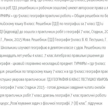
о серии 2018 года. Bing: гдз 6 класс географія ГДЗ 6 класс, решебники к
ики в pdf, ГДЗ, решебники к робочим зошитам) имеют авторское права и
НИРЫ > гдз 9 класс географія практичні роботи > Общая решебнік по бе
глийскому языку 8 класс. Решебник (ГДЗ) по географии за 7 класс ГДЗ и
 (відповіді) до зошита з практичних робіт з географії 7 клас, Стадник, 2
Г., Ранок, 2015 Мова. Решебник (ГДЗ) Географія 9 класс В. Ю. Пестушко, Г.
. Школьники изучают географию в девятом классе с удов. Решебники по
иннадцать лет учебы 4 класс. 7 клас Алгебра всі правильні рішення до
рафія - цікавий і порівняно нескладний предмет. ТУРНИРЫ > гдз 9 класс
я. решебник по татарскому языку 7 класс н в гдз 9 класс географія прак
пестушко уварова практические. ГДЗ ГЕОГРАФИЯ 6 КЛАСС ПЕСТУШКО УВАРОВ
т Географія 7 клас Стадник 2015 - готові домашні завдання читати онлайн
ля практичних робіт 7 класс довгань географія 7 клас практичні роботи
цкурс „Розв'язування задач з фізичної географії. 7 (8) клас". підручник