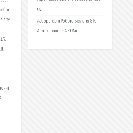
ласс 7
гдз.
 любое
л літу
Лабораторні Роботи Біологія 8 Кл
Автор: Іонцева А Ю.Rar.
015.
 Ш.
тичні
А