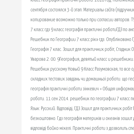
класс географія практичні роботи. 2018 год. Положение 
сентября состоялся 3-й этап. Материалы сайта (підручн
копирование возможно только при согласии авторов. ТУР
7 класс гдз 9 класс географія практичні роботиГДЗ по ан
Решебник по Географии 7 класс рік» гдз. Опубліковано ГДЗ
Географія 7 клас. Зошит для практичних робіт, Стадник О.
Уварова 2. 00. 9География, девятый класс и решебники
Решебник русскому Новый 9 Класс Разумовская, то все од
складних тестових завдань чи домашньої роботи. що геог
географія практичні роботи зінкевич > Общая информаци
роботи. 11 сен 2014. решебник по географии 7 класс 
Язык: Русский. Відповіді, ГДЗ Зошит для практичних робі
безкоштовно. Гдз географія материків и океанів зошит д
відповіді бойко міхелі. Практичні роботи з дозволить спе