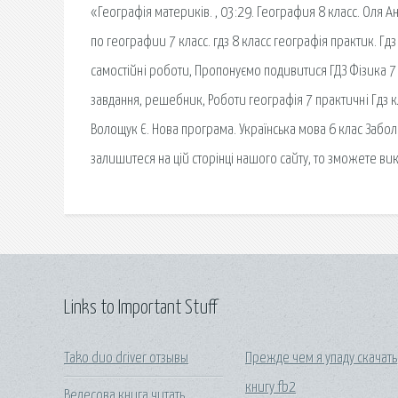
«Географія материків. , 03:29. География 8 класс. Оля 
по географии 7 класс. гдз 8 класс географія практик. Гд
самостійні роботи, Пропонуємо подивитися ГДЗ Фізика 7 
завдання, решебник, Роботи географія 7 практичні Гдз к
Волощук Є. Нова програма. Українська мова 6 клас Забол
залишитеся на цій сторінці нашого сайту, то зможете ви
Links to Important Stuff
Tako duo driver отзывы
Прежде чем я упаду скачать
книгу fb2
Велесова книга читать