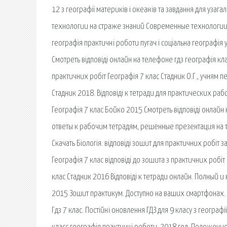
12 з географії материків і океанів та завдання для уз
технологии на страже знаний Современные технологии 
географія практичні роботи пугач і соціальна географія 
Смотреть відповіді онлайн на телефоне гдз географія кла
практичних робіт Географія 7 клас Стадник О.Г., учням п
Стадник 2018. Відповіді к тетради для практических ра
Географія 7 клас Бойко 2015 Смотреть відповіді онлайн
ответы к рабочим тетрадям, решенные презентация на т
Скачать Біологія. відповіді зошит для практичних робіт з
Географія 7 клас відповіді до зошита з практичних робіт 
клас Стадник 2016 Відповіді к тетради онлайн. Полный и 
2015 Зошит практикум. Доступно на ваших смартфонах. 7/
Гдз 7 клас. Постійні оновлення ГДЗ для 9 класу з географі