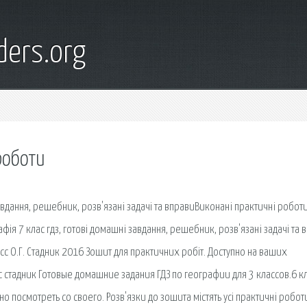
ders.org
роботи
завдання, решебник, розв'язані задачі та вправиВиконані практичні робо
фія 7 клас гдз, готові домашні завдання, решебник, розв'язані задачі та 
с О.Г. Стадник 2016 Зошит для практичних робіт. Доступно на ваших
 стадник Готовые домашние задания ГДЗ по географии для 3 классов.6 кл
но посмотреть со своего. Розв'язки до зошита містять усі практичні робо