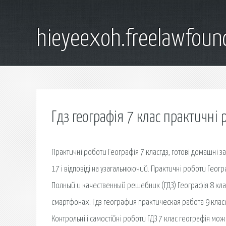
hieyeexoh.freelawfoun
Гдз географія 7 клас практичні 
Практичні роботи Географія 7 класгдз, готові домашні 
17 і відповіді на узагальнюючий. Практичні роботи Геогра
Полный и качественный решебник (ГДЗ) Географія 8 клас
смартфонах. Гдз география практическая работа 9 класс
Контрольні і самостійні роботи ГДЗ 7 клас географія мож