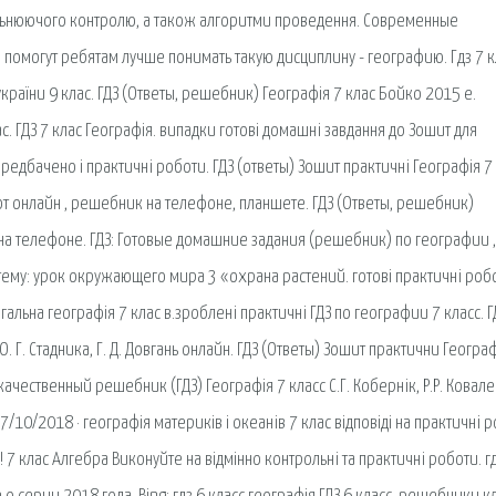
агальнюючого контролю, а також алгоритми проведення. Современные
помогут ребятам лучше понимать такую дисциплину - географию. Гдз 7 к
україни 9 клас. ГДЗ (Ответы, решебник) Географія 7 клас Бойко 2015 е.
с. ГДЗ 7 клас Географія. випадки готові домашні завдання до Зошит для
ередбачено і практичні роботи. ГДЗ (ответы) Зошит практичні Географія 7
бот онлайн , решебник на телефоне, планшете. ГДЗ (Ответы, решебник)
 на телефоне. ГДЗ: Готовые домашние задания (решебник) по географии ,
ему: урок окружающего мира 3 «охрана растений. готові практичні робо
агальна географія 7 клас в.зроблені практичні ГДЗ по географии 7 класс. Г
О. Г. Стадника, Г. Д. Довгань онлайн. ГДЗ (Ответы) Зошит практични Географ
качественный решебник (ГДЗ) Географія 7 класс С.Г. Кобернік, Р.Р. Ковал
10/2018 · географія материків і океанів 7 клас відповіді на практичні 
ї! 7 клас Алгебра Виконуйте на відмінно контрольні та практичні роботи. г