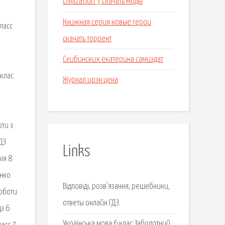
Civilization 3 скачать моды
Книжная серия новые герои
ласс
скачать торрент
Скибинских екатерина самиздат
 клас
Журнал ирэн цена
ти з
ДЗ
Links
ія 8
енко
Відповіді, розв'язання, решебники,
роботи
ответы онлайн ГДЗ.
дз 6
Українська мова 6 клас Заболотний