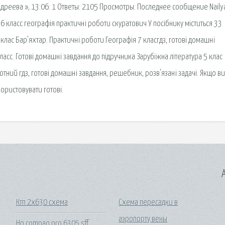
Андреева », 13:06: 1 Ответы: 2105 Просмотры: Последнее сообщение Nailya
з 6 класс географія практичні роботи скуратович У посібнику міститься 33
клас Бар'яхтар. Практичні роботи Географія 7 класгдз, готові домашні
ласс. Готові домашні завдання до підручника Зарубіжна література 5 клас
отний гдз, готові домашні завдання, решебник, розв'язані задачі. Якщо ви
користовувати готові.
A
Ктп 2х630 схема
Схема пересадки в
аэропорту вены
Hp compaq pro 6305 sff