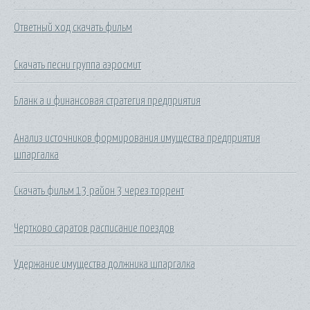
Ответный ход скачать фильм
Скачать песни группа аэросмит
Бланк а и финансовая стратегия предприятия
Анализ источников формирования имущества предприятия
шпаргалка
Скачать фильм 13 район 3 через торрент
Чертково саратов расписание поездов
Удержание имущества должника шпаргалка