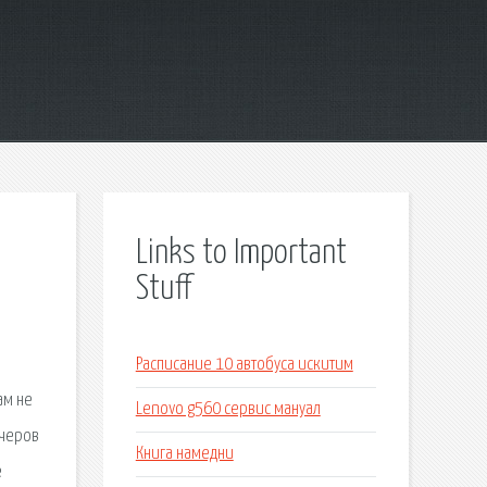
Links to Important
Stuff
.
Расписание 10 автобуса искитим
ам не
Lenovo g560 сервис мануал
нчеров
Книга намедни
е