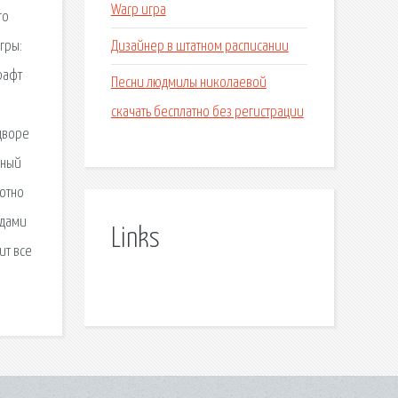
Warp игра
го
Дизайнер в штатном расписании
гры:
рафт
Песни людмилы николаевой
скачать бесплатно без регистрации
 дворе
нный
лютно
одами
Links
ит все