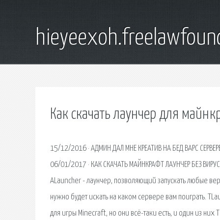
hieyeexoh.freelawfoun
Как скачать лаунчер для майнк
15/12/2016 · АДМИН ДАЛ МНЕ КРЕАТИВ НА БЕД ВАРС СЕРВЕР
06/01/2017 · КАК СКАЧАТЬ МАЙНКРАФТ ЛАУНЧЕР БЕЗ ВИРУС
ALauncher - лаунчер, позволяющий запускать любые вер
нужно будет искать на каком сервере вам поиграть. TL
для игры Minecraft, но они всё-таки есть, и один из н