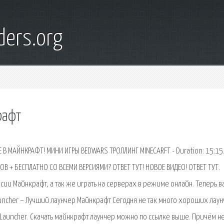
ders.org
рафт
Е В МАЙНКРАФТ! МИНИ ИГРЫ BEDWARS ТРОЛЛИНГ MINECARFT - Duration: 15:15
ОВ + БЕСПЛАТНО СО ВСЕМИ ВЕРСИЯМИ? ОТВЕТ ТУТ! НОВОЕ ВИДЕО! ОТВЕТ ТУТ.
сии Майнкрафт, а так же играть на серверах в режиме онлайн. Теперь в
auncher – Лучший лаунчер Майнкрафт Сегодня не так много хороших лау
их TLauncher. Скачать майнкрафт лаунчер можно по ссылке выше. Причём н