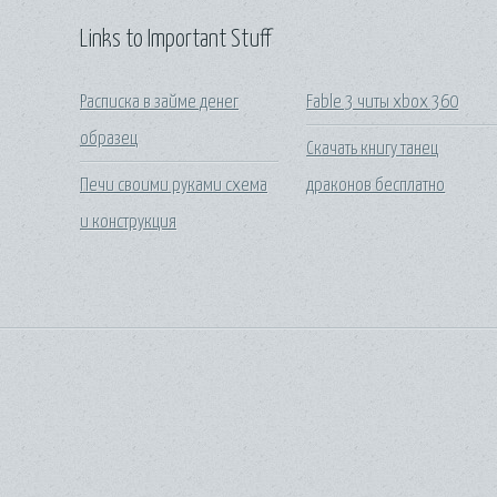
Links to Important Stuff
Расписка в займе денег
Fable 3 читы xbox 360
образец
Скачать книгу танец
Печи своими руками схема
драконов бесплатно
и конструкция