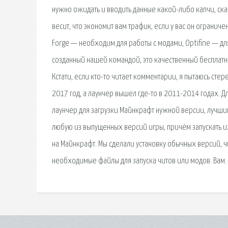
нужно ожидать и вводить данные какой-либо капчи, скач
весит, что экономит вам трафик, если у вас он ограни
Forge — необходим для работы с модами, Optifine — д
созданный нашей командой, это качественный бесплатн
Кстати, если кто-то читает комментарии, я пытаюсь сте
2017 год, а лаунчер вышел где-то в 2011-2014 годах.
лаунчер для загрузки Майнкрафт нужной версии, лучшим
любую из выпущенных версий игры, причём запускать и
на Майнкрафт. Мы сделали установку обычных версий, ч
необходимые файлы для запуска читов или модов. Вам.