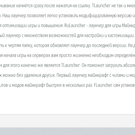
ивание начнётся сразу после нажатия на ссылку. TLauncher не так и мно
чен. Наш лаунчер позволяет легко установить модифицированную версию и
ля оптимизации игры и повышения. RuLauncher - лаунчер для игры Майнк
ый лаунчер с множеством возможностей для настройки и кастомизации.
реть к чертям папку, которая обновляет лаунчер до последней версии. На
 Для начала игры на серверах вам просто жизненно необходим определё
 для этого конечно же является TLauncher. Он поможет загрузить абсо
х можно без удаления других. Первый лаунчер майнкрафт с читами и м
итов и модов майнкрафт быстрее в несколько раз. FLauncher сам установ