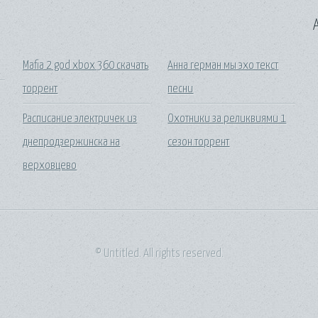
A
Mafia 2 god xbox 360 скачать
Анна герман мы эхо текст
торрент
песни
Расписание электричек из
Охотники за реликвиями 1
днепродзержинска на
сезон торрент
верховцево
© Untitled. All rights reserved.