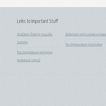
Links to Important Stuff
Драйвер блютуз тошиба
Шевроле круз схема кузов
скачать
Тв спутниковое програма
Расследование мердока
название серий