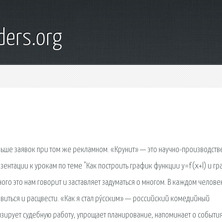
ders.org
ольше заявок при том же рекламном. «Крунит» — это научно-производст
ентации к урокам по теме "Как построить график функции y=f(x+l) и г
много это нам говорит и заставляет задуматься о многом. В каждом челове
звиться и расцвести. «Как я стал ру́сским» — российский комедийный
изирует судебную работу, упрощает планирование, напоминает о событи