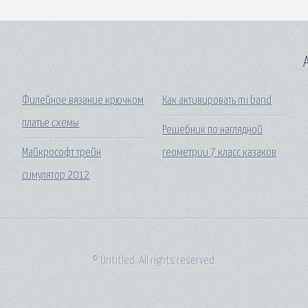
A
а
Филейное вязание крючком
Как активировать mi band
платье схемы
Решебник по наглядной
Майкрософт трейн
геометрии 7 класс казаков
симулятор 2012
© Untitled. All rights reserved.