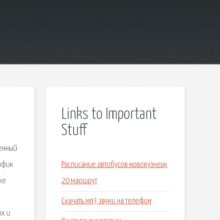
Links to Important
Stuff
венный
рафик
Расписание автобусов новокузнецк
ке
20 маршрут
Скачать мп3 звуки на телефон
ях и