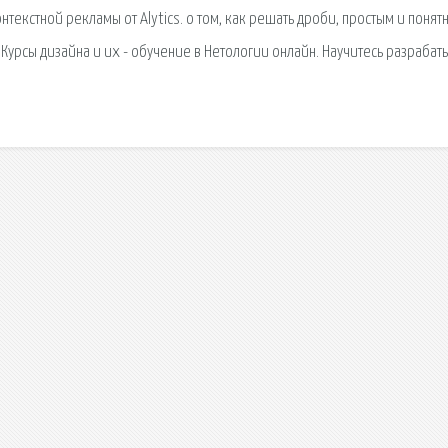
нтекстной рекламы от Alytics. о том, как решать дроби, простым и понят
урсы дизайна и ux - обучение в Нетологии онлайн. Научитесь разрабат