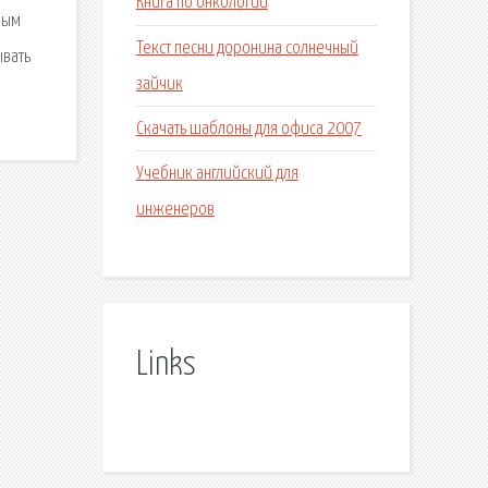
Книга по онкологии
ным
Текст песни доронина солнечный
ывать
зайчик
Скачать шаблоны для офиса 2007
Учебник английский для
инженеров
Links