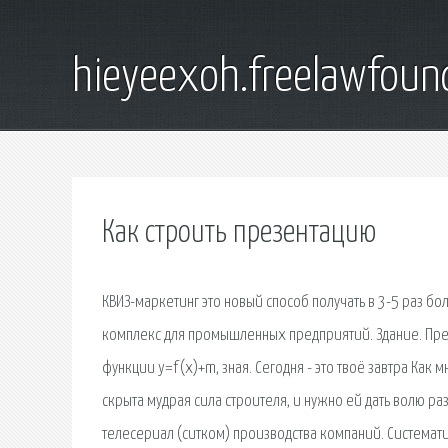
hieyeexoh.freelawfoun
Как строить презентацию
КВИЗ-маркетинг это новый способ получать в 3-5 раз б
комплекс для промышленных предприятий. Здание. През
функции y=f(x)+m, зная. Сегодня - это твоё завтра Как 
скрыта мудрая сила строителя, и нужно ей дать волю ра
телесериал (ситком) производства компаний. Системат