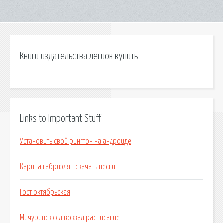
Книги издательства легион купить
Links to Important Stuff
Установить свой рингтон на андроиде
Карина габриэлян скачать песни
Гост октябрьская
Мичуринск ж д вокзал расписание