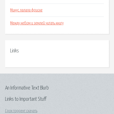
Минус лалала фриске
Между небом и землей читать книгу
Links
An Informative Text Blurb
Links to Important Stuff
Срок торрент скачать