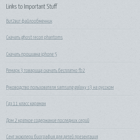
Links to Important Stuff
Вит2вит файлообменник
Скачать ghost recon phantoms
Скачать прошивка iphone 5
Ремарк 3 товарища скачать бесплатно fb2
Руководство пользователя samsung galaxy s3 на русском
Гдз 11 класс караман
Дом 2 краткое содержание последних серий
Сент экзюпери биография для детей презентация