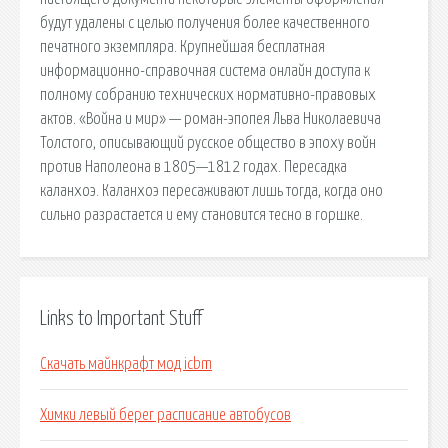
будут удалены с целью получения более качественного
печатного экземпляра. Крупнейшая бесплатная
информационно-справочная система онлайн доступа к
полному собранию технических нормативно-правовых
актов. «Война и мир» — роман-эпопея Льва Николаевича
Толстого, описывающий русское общество в эпоху войн
против Наполеона в 1805—1812 годах. Пересадка
каланхоэ. Каланхоэ пересаживают лишь тогда, когда оно
сильно разрастается и ему становится тесно в горшке.
Links to Important Stuff
Скачать майнкрафт мод icbm
Химки левый берег расписание автобусов