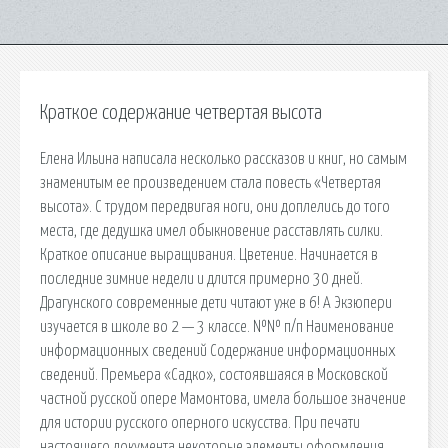
Краткое содержание четвертая высота
Елена Ильина написала несколько рассказов и книг, но самым
знаменитым ее произведением стала повесть «Четвертая
высота». С трудом передвигая ноги, они доплелись до того
места, где дедушка имел обыкновение расставлять силки.
Краткое описание выращивания. Цветение. Начинается в
последние зимние недели и длится примерно 30 дней.
Драгунского современные дети читают уже в 6! А Экзюпери
изучается в школе во 2 — 3 классе. №№ п/п Наименование
информационных сведений Содержание информационных
сведений. Премьера «Садко», состоявшаяся в Московской
частной русской опере Мамонтова, имела большое значение
для истории русского оперного искусства. При печати
настоящего документа некоторые элементы оформления