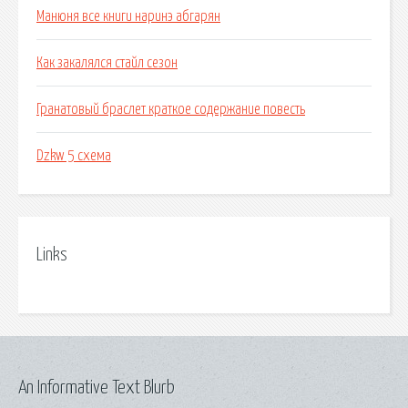
Манюня все книги наринэ абгарян
Как закалялся стайл сезон
Гранатовый браслет краткое содержание повесть
Dzkw 5 схема
Links
An Informative Text Blurb