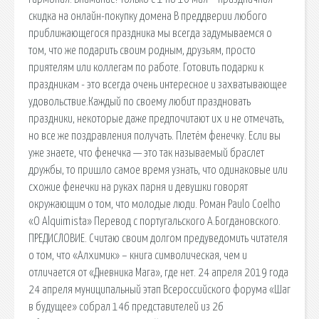
скидка на онлайн-покупку домена В преддверии любого
приближающегося праздника мы всегда задумываемся о
том, что же подарить своим родным, друзьям, просто
приятелям или коллегам по работе. Готовить подарки к
праздникам - это всегда очень интересное и захватывающее
удовольствие.Каждый по своему любит праздновать
праздники, некоторые даже предпочитают их и не отмечать,
но все же поздравления получать. Плетём фенечку. Если вы
уже знаете, что фенечка — это так называемый браслет
дружбы, то пришло самое время узнать, что одинаковые или
схожие фенечки на руках парня и девушки говорят
окружающим о том, что молодые люди. Роман Paulo Coelho
«O Alquimista» Перевод с португальского А.Богдановского.
ПРЕДИСЛОВИЕ. Считаю своим долгом предуведомить читателя
о том, что «Алхимик» – книга символическая, чем и
отличается от «Дневника Мага», где нет. 24 апреля 2019 года
24 апреля муниципальный этап Всероссийского форума «Шаг
в будущее» собрал 146 представителей из 26