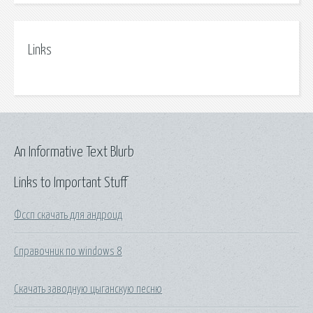
Links
An Informative Text Blurb
Links to Important Stuff
Фссп скачать для андроид
Справочник по windows 8
Скачать заводную цыганскую песню