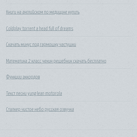
Книги на английском по медицине купить
Coldplay torrent a head full of dreams
Скачать минус под гармошку частушки
Математика 2 класс чекин решебник скачать бесплатно
Функции аккордов
Текст песни yung lean motorola
Сталкер чистое небо русская озвучка