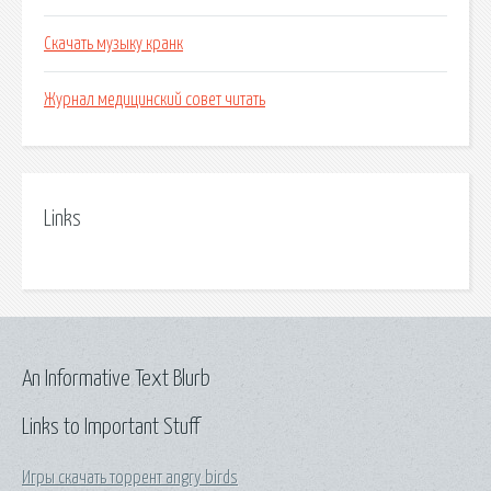
Скачать музыку кранк
Журнал медицинский совет читать
Links
An Informative Text Blurb
Links to Important Stuff
Игры скачать торрент angry birds