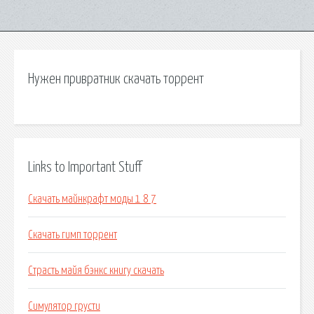
Нужен привратник скачать торрент
Links to Important Stuff
Скачать майнкрафт моды 1 8 7
Скачать гимп торрент
Страсть майя бэнкс книгу скачать
Симулятор грусти