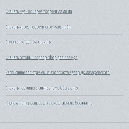
Скачать музыку через торрент ла ла ла
Скачать через торрент игру макс пейн
Сплин секонд игра скачать
Скачать готовый сервер bhop для css v34
Расписание электричек из аэропорта адлер до лазаревского
Скачать картинки с симпсонами бесплатно
Книга атлант расправил плечи 1 скачать бесплатно