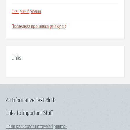
Скайрим брюлин
Последняя прошивка galaxy s3
Links
An Informative Text Blurb
Links to Important Stuff
Linkin park roads untraveled рингтон