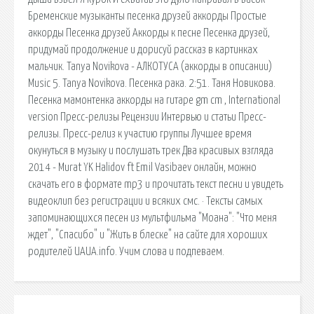
Бременские музыканты песенка друзей аккорды Простые
аккорды Песенка друзей Аккорды к песне Песенка друзей,
придумай продолжение и дорисуй рассказ в картинках
мальчик. Tanya Novikova - АЛКОТУСА (аккорды в описании)
Music 5. Tanya Novikova. Песенка рака. 2:51. Таня Новикова.
Песенка мамонтенка аккорды на гитаре gm cm , International
version Пресс-релизы Рецензии Интервью и статьи Пресс-
релизы. Пресс-релиз к участию группы Лучшее время
окунуться в музыку и послушать трек Два красивых взгляда
2014 - Murat YK Halidov ft Emil Vasibaev онлайн, можно
скачать его в формате mp3 и прочитать текст песни и увидеть
видеоклип без регистрации и всяких смс. · Тексты самых
запоминающихся песен из мультфильма "Моана": "Что меня
ждет", "Спасибо" и "Жить в блеске" на сайте для хороших
родителей UAUA.info. Учим слова и подпеваем.