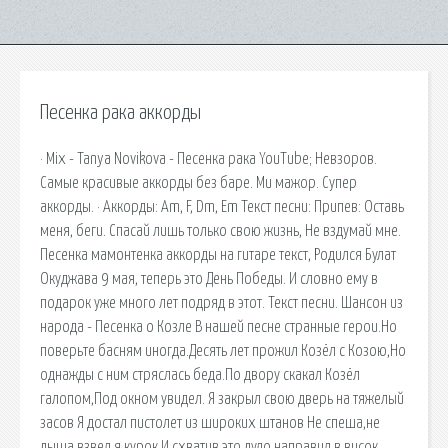
Песенка рака аккорды
· Mix - Tanya Novikova - Песенка рака YouTube; Невзоров.
Самые красивые аккорды без баре. Ми мажор. Супер
аккорды. · Аккорды: Am, F, Dm, Em Текст песни: Припев: Оставь
меня, беги. Спасай лишь только свою жизнь, Не вздумай мне.
Песенка мамонтенка аккорды на гитаре текст, Родился Булат
Окуджава 9 мая, теперь это День Победы. И словно ему в
подарок уже много лет подряд в этот. Текст песни. Шансон из
народа - Песенка о Козле В нашей песне странные герои.Но
поверьте басням иногда.Десять лет прожил Козёл с Козою,Но
однажды с ним стряслась беда.По двору скакал Козёл
галопом,Под окном увидел. Я закрыл свою дверь на тяжелый
засов Я достал пистолет из широких штанов Не спеша,не
дыша взвел я курок И схватив это дуло направил в висок