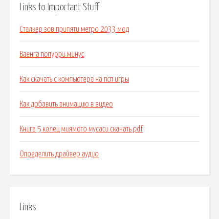
Links to Important Stuff
Сталкер зов припяти метро 2033 мод
Ваенга попурри минус
Как скачать с компьютера на псп игры
Как добавить анимацию в видео
Книга 5 колец миямото мусаси скачать pdf
Определить драйвер аудио
Links