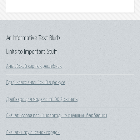
An Informative Text Blurb
Links to Important Stuff
Английский карпюк решебник
Гдз 5 класс английский в фокусе
Драйвера для модема m100 3 скачать
Скачать слова песни новогодние снежинки барбарики
Скачать игру лисенок гордон