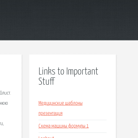
Links to Important
Stuff
йлист.
инюю
Медицинские шаблоны
презентация
и,
Схема машины формулы 1