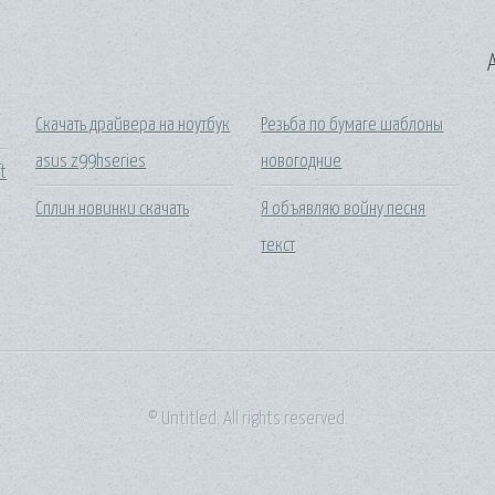
A
Скачать драйвера на ноутбук
Резьба по бумаге шаблоны
asus z99hseries
новогодние
t
Сплин новинки скачать
Я объявляю войну песня
текст
© Untitled. All rights reserved.