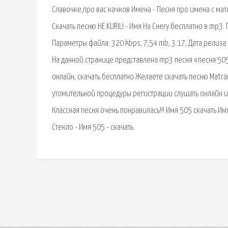
Славочке,про вас качков Имена - Песня про имена с ма
Скачать песню НЕ.KURILI - Имя На Снегу бесплатно в mp3.
Параметры файла: 320 kbps, 7,54 mb, 3:17, Дата релиза
На данной странице представлена mp3 песня «песня 505
онлайн, скачать бесплатно Желаете скачать песню Matr
утомительной процедуры регистрации слушать онлайн и 
Классная песня.очень понравилась!!! Имя 505 скачать И
Стекло - Имя 505 - скачать.