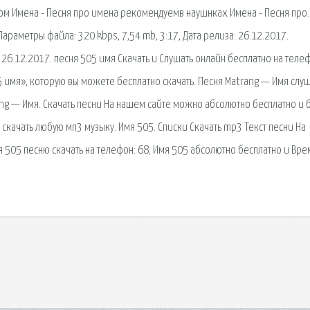
том Имена - Песня про имена рекомендуемв наушнках Имена - Песня про.
 Параметры файла: 320 kbps, 7,54 mb, 3:17, Дата релиза: 26.12.2017.
: 26.12.2017. песня 505 имя Скачать и Слушать онлайн бесплатно на теле
 имя», которую вы можете бесплатно скачать. Песня Matrang — Имя слу
ang — Имя. Скачать песни На нашем сайте можно абсолютно бесплатно и 
скачать любую мп3 музыку. Имя 505. Списки Скачать mp3 Текст песни На
мя 505 песню скачать на телефон: 68; Имя 505 абсолютно бесплатно и Вре