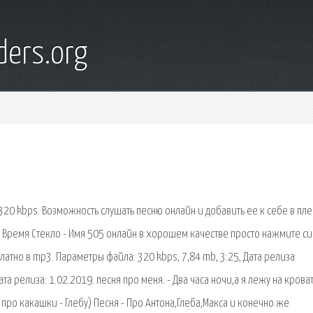
ders.org
 320 kbps. Возможность слушать песню онлайн и добавить ее к себе в пле
ь Время Стекло - Имя 505 онлайн в хорошем качестве просто нажмите с
латно в mp3. Параметры файла: 320 kbps, 7,84 mb, 3:25, Дата релиза:
та релиза: 1.02.2019. песня про меня. - Два часа ночи,а я лежу на кроват
 про какашки - Глебу) Песня - Про Антона,Глеба,Макса и конечно же