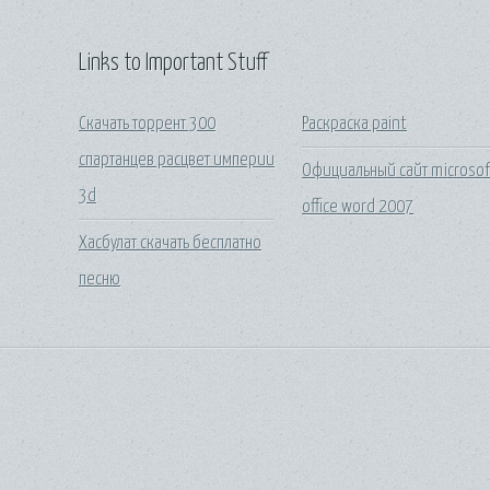
Links to Important Stuff
Скачать торрент 300
Раскраска paint
спартанцев расцвет империи
Официальный сайт microsof
3d
office word 2007
Хасбулат скачать бесплатно
песню