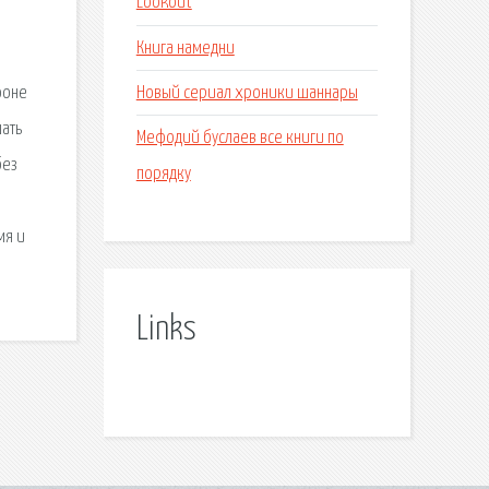
Lookout
Книга намедни
Новый сериал хроники шаннары
фоне
шать
Мефодий буслаев все книги по
без
порядку
мя и
Links