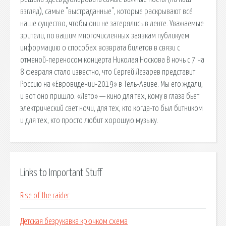
взгляд), самые "выстраданные", которые раскрывают всё
наше существо, чтобы они не затерялись в ленте. Уважаемые
зрители, по вашим многочисленных заявкам публикуем
информацию о способах возврата билетов в связи с
отменой-переносом концерта Николая Носкова В ночь с 7 на
8 февраля стало известно, что Сергей Лазарев представит
Россию на «Евровидении-2019» в Тель-Авиве. Мы его ждали,
и вот оно пришло. «Лето» — кино для тех, кому в глаза бьет
электрический свет ночи, для тех, кто когда-то был битником
и для тех, кто просто любит хорошую музыку.
Links to Important Stuff
Rise of the raider
Детская безрукавка крючком схема