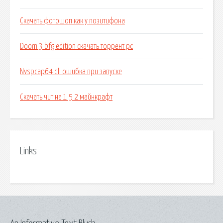
Скачать фотошоп как у позитифона
Doom 3 bfg edition скачать торрент pc
Nvspcap64 dll ошибка при запуске
Скачать чит на 1 5 2 майнкрафт
Links