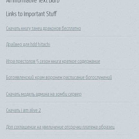
An Informative Text Blurb
Links to Important Stuff
Скачать книгу танец драконов бесплатно
Драйвер для hdd hitachi
Игра престолов 5 сезон книга краткое содержание
Богоявленский храм воронеж расписание богослужений
Скачать модель админа на зомби сервер
Скачать i am alive 2
Доп соглашение на увеличение отсрочки платежа образец