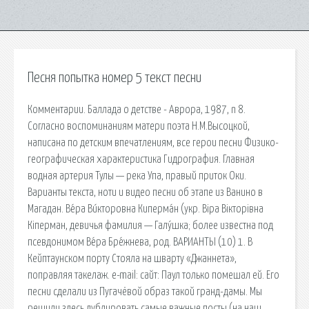
Песня попытка номер 5 текст песни
Комментарии. Баллада о детстве - Аврора, 1987, n 8.
Согласно воспоминаниям матери поэта Н.М.Высоцкой,
написана по детским впечатлениям, все герои песни Физико-
географическая характеристика Гидрография. Главная
водная артерия Тулы — река Упа, правый приток Оки.
Варианты текста, ноти и видео песни об этапе из Ванино в
Магадан. Ве́ра Ви́кторовна Киперма́н (укр. Віра Вікторівна
Кіперман, девичья фамилия — Галу́шка; более известна под
псевдонимом Ве́ра Бре́жнева, род. ВАРИАНТЫ (10) 1. В
Кейптаунском порту Стояла на шварту «Джаннета»,
поправляя такелаж. e-mail: сайт: Паул только помешал ей. Его
песни сделали из Пугачёвой образ такой гранд-дамы. Мы
решили здесь дублировать самые важные посты (на наш