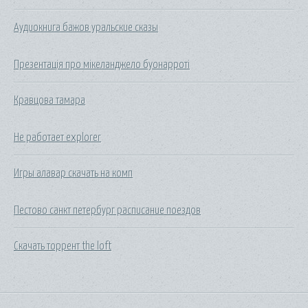
Аудиокнига бажов уральские сказы
Презентація про мікеланджело буонарроті
Кравцова тамара
Не работает explorer
Игры алавар скачать на комп
Пестово санкт петербург расписание поездов
Скачать торрент the loft