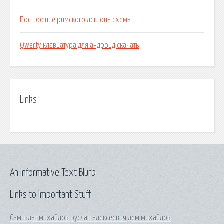
Построение римского легиона схема
Qwerty клавиатура для андроид скачать
Links
An Informative Text Blurb
Links to Important Stuff
Самиздат михайлов руслан алексеевич дем михайлов