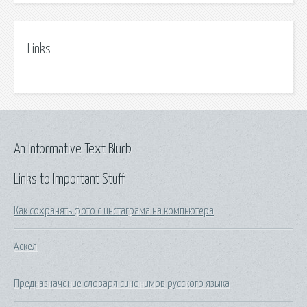
Links
An Informative Text Blurb
Links to Important Stuff
Как сохранять фото с инстаграма на компьютера
Аскел
Предназначение словаря синонимов русского языка