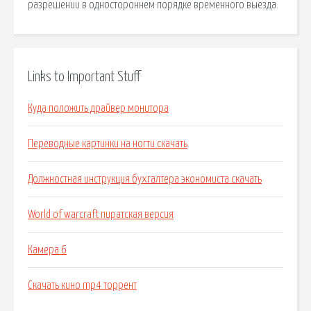
разрешении в одностороннем порядке временного выезда.
Links to Important Stuff
Куда положить драйвер монитора
Переводные картинки на ногти скачать
Должностная инструкция бухгалтера экономиста скачать
World of warcraft пиратская версия
Камера 6
Скачать кино mp4 торрент