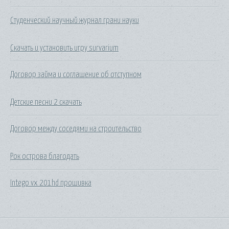
Студенческий научный журнал грани науки
Скачать и установить игру survarium
Договор займа и соглашение об отступном
Детские песни 2 скачать
Договор между соседями на строительство
Рок острова благодать
Intego vx 201hd прошивка