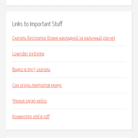
Links to Important Stuff
Скачать бесплатно бланк накладной за наличный расчет
Lowrider extreme
Видео в mp3 скачать
Сон игорь лантратов минус
Чтения эдгар кейси
Конвертер eml в pdf