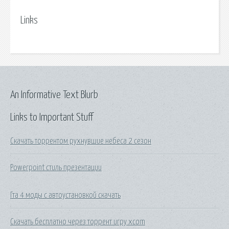
Links
An Informative Text Blurb
Links to Important Stuff
Скачать торрентом рухнувшие небеса 2 сезон
Powerpoint стиль презентации
Гта 4 моды с автоустановкой скачать
Скачать бесплатно через торрент игру xcom