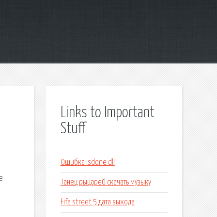
Links to Important
Stuff
Ошибка isdone dll
е
Танец рыцарей скачать музыку
Fifa street 5 дата выхода