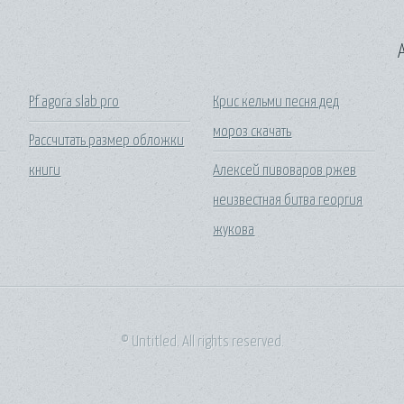
A
Pf agora slab pro
Крис кельми песня дед
мороз скачать
Рассчитать размер обложки
книги
Алексей пивоваров ржев
неизвестная битва георгия
жукова
© Untitled. All rights reserved.