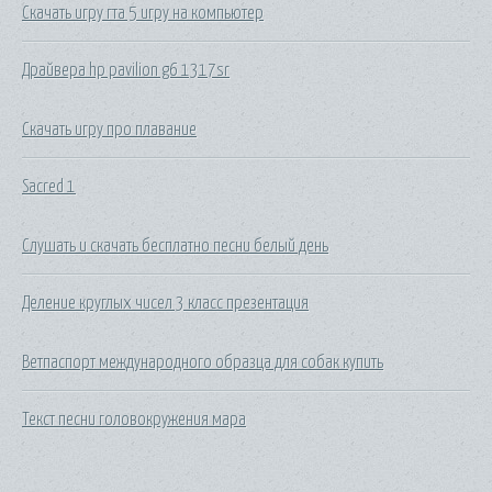
Скачать игру гта 5 игру на компьютер
Драйвера hp pavilion g6 1317sr
Скачать игру про плавание
Sacred 1
Слушать и скачать бесплатно песни белый день
Деление круглых чисел 3 класс презентация
Ветпаспорт международного образца для собак купить
Текст песни головокружения мара