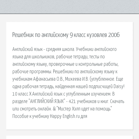
Решебник по английскому 9 класс кузовлев 2006
Английский язык - средняя школа. Учебники английского
языка для школьников, рабочие тетради, тесты по
английскому языку, проверочные и контрольные работы,
рабочие программы. Решебники по английскому языку к
учебникам Афанасьева О.В., Михеева И.В. (углубленное. Еще
одна рабочая тетрадь, найденная нашей подписчицей Daisy!
10 класс X Английский язык с углубленным изучением. В
разделе "АНГЛИЙСКИЙ ЯЗЫК" - 421 учебников и книг. Скачать
или смотреть онлайн. & "Мистер Хэлп идет на помощь"
Пособие к учебнику Happy English.ru для