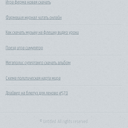
Игра ферма новая скачать
Фармация журнал читать онлайн
Как скачать музыку на флешку видео уроки
Поезд игра симулятор
Мегаполис супертанго скачать альбом
Схема политическая карта мира
Драйвер на блютуз для леново g570
© Untitled. All rights reserved.