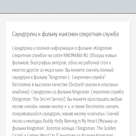
Саундтреки к фильму кингсмен секретная служба
Саундтреки и полная информация о фильме «Kingsman:
Секретная служба» на сайте KINOMANIA.RU. Обзоры новых
фильмов, биографии актёров, обои на рабочий стол и
многое другое из мира кино. Вы можете скачать полный
саундтрек к фильму "Kingsman 1: Секретная служба"
бесплатно в высоком качестве (битрейт указан в описании
альбома). Саундтреки из фильма Kingsman: Секретная служба
(Kingsman: The Secret Service). Вы можете прослушать любую
песню онлайн, нажав кнопку « », а также бесплатно скачать
понравившийся саундтрек, нажав кнопку «скачать». Скачай
песни и мелодии Buddy Holly Raining in My Heart (Музыка из
фильма Kingsman: Золотое кольцо / Kingsman: The Golden
Circle) и Cameo Word Up (Саундтрек из фильма Kingsman: