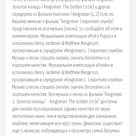
Золотое кольцо / Kingsman: The Golden Circle) и другие
саундтреки из фильма Кингсмэн / Kingsman (1,2) Если по
Вашему мнению к фильму "Kingsman: Секретная служба"
представлена не вся музыка (песни), то сообщайте об этом в
комментариях. Музыкальная композиция «Pick a Puppy» в
исполнении Henry Jackman & Matthew Margeson,
прозвучавшая в саундтреке «Kingsman 1: Секретная служба».
Музыку и песни слушать онлайн, скачать бесплатно и в
хорошем качестве. Музыкальная композиция «Finale» в
исполнении Henry Jackman & Matthew Margeson,
прозвучавшая в саундтреке «Kingsman 1: Секретная служба».
Музыку и песни слушать онлайн, скачать бесплатно и в
хорошем качестве. Вся музыка и песни из фильма "Kingsman
2: Золотое кольцо" - Kingsman: The Golden Circle" доступна
для онлайн прослушивания, однако качество ее звука
значительно ниже, чем в представленном для скачивания
альбоме, включающем все mp3-треки. Джексона, существует
еще 5 нюансов, побуждающих к просмотру самой безумно