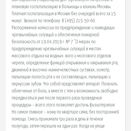
плановую госпитализацию в больницы и клиники Москвы.
Платная госпитализация в Москве без очередей всего за 15
минут. Звоните по телефону: 8 (495) 215-50-60.
Распоряжение комиссии по предупреждению и ликвидации
чрезвычайных ситуаций и обеспечения пожарной
безопасности от 19.04.2019 г. № 7 "О мерах по
предупреждению чрезвычайных ситуаций в местах
массового отдыха на водных. вого и мозгового отделов
черепа, определение функций открывания и закрывания рта,
движений в височно-нижнечелюстных суставах, осмотр,
пальпацию полости рта и ее составляющих, пальпацию и
перкуссию зубов. Что собой представляет аппарат. Получить
облегчение от боли, а вместе с тем и возможность свободно
передвигаться уже после первого раза проведения
процедуры – всего этого позволяет достичь физиотерапия.
Но самое главное – хожу по квартире сама, без посторонней
помощи. Смесь принимала три раза в день в течение
полугода, затем перешла на один раз. Когда на улице