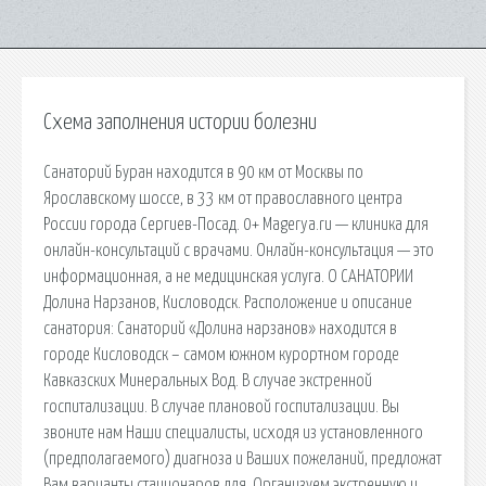
Схема заполнения истории болезни
Санаторий Буран находится в 90 км от Москвы по
Ярославскому шоссе, в 33 км от православного центра
России города Сергиев-Посад. 0+ Magerya.ru — клиника для
онлайн-консультаций с врачами. Онлайн-консультация — это
информационная, а не медицинская услуга. О САНАТОРИИ
Долина Нарзанов, Кисловодск. Расположение и описание
санатория: Санаторий «Долина нарзанов» находится в
городе Кисловодск – самом южном курортном городе
Кавказских Минеральных Вод. В случае экстренной
госпитализации. В случае плановой госпитализации. Вы
звоните нам Наши специалисты, исходя из установленного
(предполагаемого) диагноза и Ваших пожеланий, предложат
Вам варианты стационаров для. Организуем экстренную и