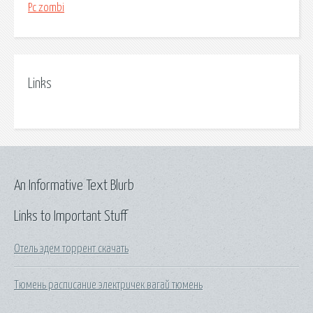
Pc zombi
Links
An Informative Text Blurb
Links to Important Stuff
Отель эдем торрент скачать
Тюмень расписание электричек вагай тюмень