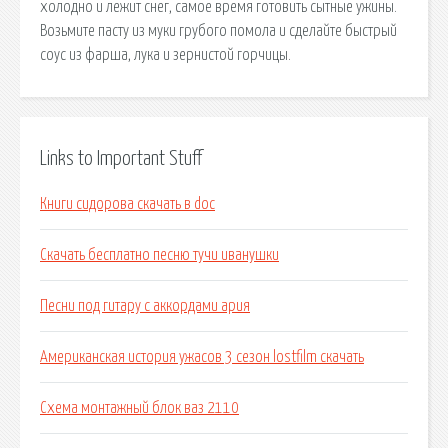
холодно и лежит снег, самое время готовить сытные ужины.
Возьмите пасту из муки грубого помола и сделайте быстрый
соус из фарша, лука и зернистой горчицы.
Links to Important Stuff
Книги сидорова скачать в doc
Скачать бесплатно песню тучи иванушки
Песни под гитару с аккордами ария
Американская история ужасов 3 сезон lostfilm скачать
Схема монтажный блок ваз 2110