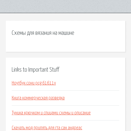
Схемы для вязания на машине
Links to Important Stuff
Ноутбук сони pcg 61611v
Книга коммерческая разведка
Туника крючком и спицами схемы и описание
Скачать мод припять для гта сан андреас