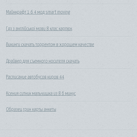
Майнкрафт 1 6 4 мод smart moving
Гдз з англійської мови 8 клас карпюк
Викинги скачать торрентом в хорошем качестве
Драйвер для съемного носителя скачать
Расписание автобусов киров 44
Ксения ситник мальчишка из 8 б минус
Образец грин карты анкеты