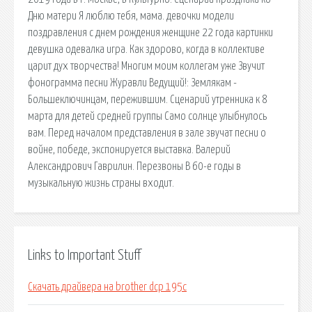
Дню матери Я люблю тебя, мама. девочки модели
поздравления с днем рождения женщине 22 года картинки
девушка одевалка игра. Как здорово, когда в коллективе
царит дух творчества! Многим моим коллегам уже Звучит
фонограмма песни Журавли Ведущий!: Землякам -
Большеключинцам, пережившим. Сценарий утренника к 8
марта для детей средней группы Само солнце улыбнулось
вам. Перед началом представления в зале звучат песни о
войне, победе, экспонируется выставка. Валерий
Александрович Гаврилин. Перезвоны В 60-е годы в
музыкальную жизнь страны входит.
Links to Important Stuff
Скачать драйвера на brother dcp 195c