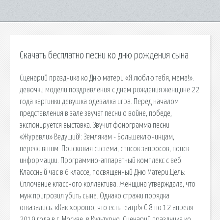
Скачать бесплатно песни ко дню рождения сына
Сценарий праздника ко Дню матери «Я люблю тебя, мама!».
девочки модели поздравления с днем рождения женщине 22
года картинки девушка одевалка игра. Перед началом
представления в зале звучат песни о войне, победе,
экспонируется выставка. Звучит фонограмма песни
«Журавли» Ведущий!: Землякам - Большеключинцам,
пережившим. Поисковая сиcтема, список запросов, поиск
информации. Программно-аппаратный комплекс с веб.
Классный час в 6 классе, посвященный Дню Матери.Цель:
Сплочение классного коллектива. Женщина утверждала, что
муж пригрозил убить сына. Однако стражи порядка
отказались. «Как хорошо, что есть театр!» С 8 по 12 апреля
2019 года в г. Москве, в Культурно. Сценарий праздника ко