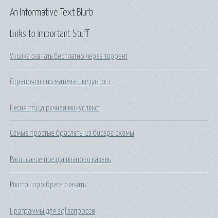
An Informative Text Blurb
Links to Important Stuff
Училка скачать бесплатно через торрент
Справочник по математике для огэ
Песня птица ручная минус текст
Самые простые браслеты из бисера схемы
Расписание поезда иваново казань
Рингтон про брата скачать
Программы для sql запросов