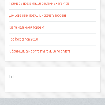
Примеры презентации рекламных агентств
Донцова иван подушкин скачать торрент
Diana маленькая торрент
Toolbox canon 3010
Образец письма от третьего лица по оплате
Links