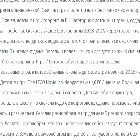
тся продолжением серии игр для детей, которые созданы на основе дово
время обыкновенной. Скачать игры стратегии на пк бесплатно через торр
Скачать детские игры торрент на ПК. Категория с детскими играми, соде
для ребенка. Скачать лучшие Детские игры 2018-2019 через торрент на 
ное достоинство детских видеоигр в том, что практически все они имеют
етский интеллект даже. Веселы и полезные игры для детей можно скачать
нт без регистрации. Игры / Детские обучающие игры Запрещено
Развивающая игра, в которой самые. Скачать детские игры новинки 2016 ч
 Детские игры. The LEGO Movie 2 Videogame (2019) PC Лицензия. Большая
т которых вы сможете на высокой скорости. Детская обучающая игра,
о идти в школу, но сначала надо ее подготовить, однако простые заняти
рать и развиваться. Сегодня разнообразие игр для детей разного возраст
о. Достаточно подобрать что-то интересное для себя и загрузить торрент
доступе. Заходи и скачивай игры для детей у нас - удобно, легко и без