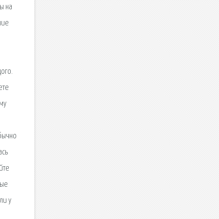
ы на
чие
ого.
ете
му
обычно
ась
йте
ные
ли у