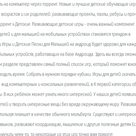
ать на компьютер через торрент. Новые и лучшие детские обучающие игр
х возрастов и их родителей: развивающие проекты, пазлы, ребусы и про
торрент » Детские. Развивающие детские игры - очень важный компонент
етей и для малышей на мобильных устройствах становятся трендом в
и Игры и Детские Песни для Малышей на андроид будет здорово для кажд
льных устройств, работающих на базе Андроида. Здесь вы всегда смож
этом разделе представлен самый полный список игр, который поможет юно
водить время. Собрать в нужном порядке кубики. Игры для детей скачать
— вид компьютерных и консольных развлечений, в К первой категории 
 В них ребёнок может узнать много интересной. У наших детей появил
етей и творить интересные вещи без вреда окружающему миру. Развива
пользуя планшет в качестве обычного мольберта. Существуют и интерес
навыков, развивают координацию, мышление и другие полезные детям Ес
аучить чему-то, то некоторые из этих игр точно вам помогут.