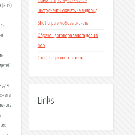
Скачать игры музыкальные
 (RUS)
инструменты скачать на андроид
Shot игра в любовь скачать
иск
Образец договора залога доли в
ыми
ооо
ть
Спецназ гру книги читать
 детей.
и
к для
можете
Links
менить
у
рия: