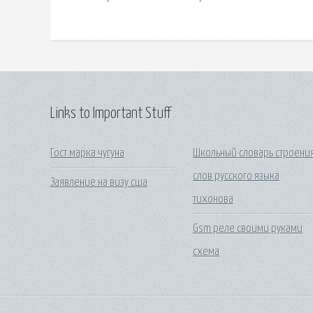
Links to Important Stuff
Гост марка чугуна
Школьный словарь строени
слов русского языка
Заявление на визу сша
тихонова
Gsm реле своими руками
схема