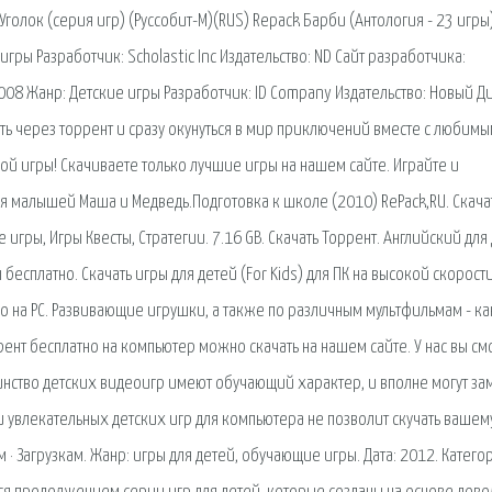
олок (серия игр) (Руссобит-М)(RUS) Repack Барби (Антология - 23 игры)
гры Разработчик: Sсholastic Inc Издательство: ND Сайт разработчика:
 2008 Жанр: Детские игры Разработчик: ID Company Издательство: Новый Д
ать через торрент и сразу окунуться в мир приключений вместе с любим
й игры! Скачиваете только лучшие игры на нашем сайте. Играйте и
я малышей Маша и Медведь.Подготовка к школе (2010) RePack,RU. Скача
 игры, Игры Квесты, Стратегии. 7.16 GB. Скачать Торрент. Английский для
бесплатно. Скачать игры для детей (For Kids) для ПК на высокой скорост
но на PC. Развивающие игрушки, а также по различным мультфильмам - ка
ррент бесплатно на компьютер можно скачать на нашем сайте. У нас вы с
нство детских видеоигр имеют обучающий характер, и вполне могут за
 увлекательных детских игр для компьютера не позволит скучать вашем
 · Загрузкам. Жанр: игры для детей, обучающие игры. Дата: 2012. Катего