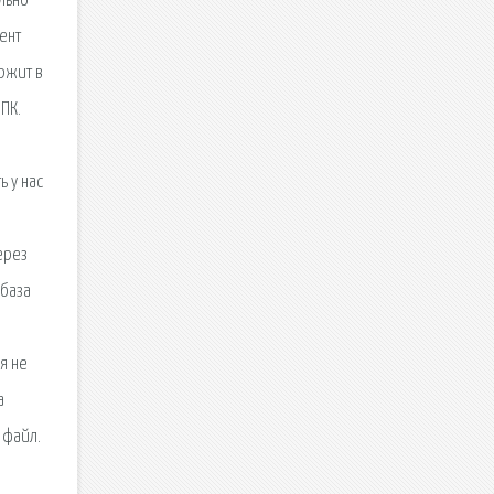
льно
ент
ржит в
ПК.
 у нас
ерез
 база
я не
а
 файл.