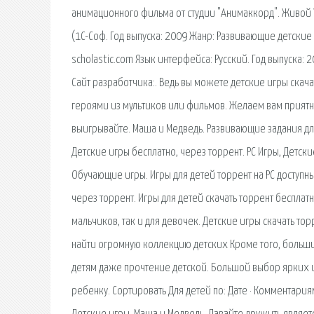
анимационного фильма от студии "Анимаккорд". Живой Уг
(1C-Соф. Год выпуска: 2009 Жанр: Развивающие детские и
scholastic.com Язык интерфейса: Русский. Год выпуска:
Сайт разработчика:. Ведь вы можете детские игры скач
героями из мультиков или фильмов. Желаем вам приятно
выигрывайте. Маша и Медведь. Развивающие задания дл
Детские игры бесплатно, через торрент. PC Игры, Детские
Обучающие игры. Игры для детей торрент на PC доступны 
через торрент. Игры для детей скачать торрент бесплат
мальчиков, так и для девочек. Детские игры скачать то
найти огромную коллекцию детских Кроме того, больши
детям даже прочтение детской. Большой выбор ярких и
ребенку. Сортировать Для детей по: Дате · Комментариям