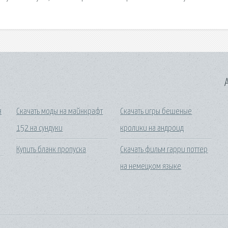
A
я
Скачать моды на майнкрафт
Скачать игры бешеные
152 на сундуки
кролики на андроид
Купить бланк пропуска
Скачать фильм гарри поттер
на немецком языке