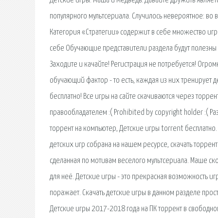
Детские игры. Маша и Медведь. Давайте дружить являе
популярного мультсериала. Случилось невероятное: во 
Категория «Стратегии» содержит в себе множество игр. 
себе Обучающие представители раздела будут полезны 
Заходите и качайте! Регистрация не потребуется! Огром
обучающий фактор - то есть, каждая из них тренирует д
бесплатно! Все игры на сайте скачиваются через торре
правообладателем :( Prohibited by copyright holder :( 
торрент на компьютер, Детские игры torrent бесплатно.
детских игр собрана на нашем ресурсе, скачать торрен
сделанная по мотивам веселого мультсериала. Маше скор
для неё. Детские игры - это прекрасная возможность иг
поражает. Скачать детские игры в данном разделе прост
Детские игры 2017-2018 года на ПК торрент в свободном 