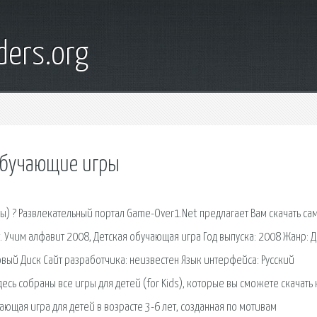
ders.org
 обучающие игры
ы) ? Развлекательный портал Game-Over1.Net предлагает Вам скачать са
 Учим алфавит 2008, Детская обучающая игра Год выпуска: 2008 Жанр: Д
овый Диск Сайт разработчика: неизвестен Язык интерфейса: Русский
сь собраны все игры для детей (for Kids), которые вы сможете скачать 
ающая игра для детей в возрасте 3-6 лет, созданная по мотивам