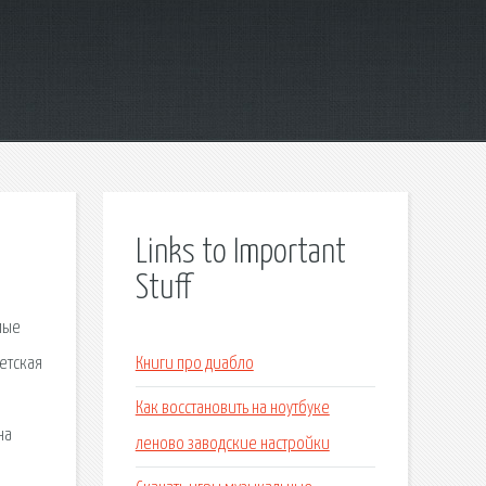
Links to Important
Stuff
мые
етская
Книги про диабло
Как восстановить на ноутбуке
на
леново заводские настройки