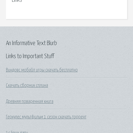
Links
An Informative Text Blurb
Links to Important Stuff
Виндовс мобайл игры скачать бесплатно
Скачать сборник сплина
Древняя поваренная книга
Геркулес мультфильм 1 сезон скачать торрент
1с linux патч