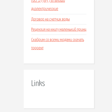
Гост 13385 78 галоши
диэлектрические
Договор на счетчик воды
Рецензия на книгу маленький принц
Скайрим со всеми модами скачать
торрент
Links