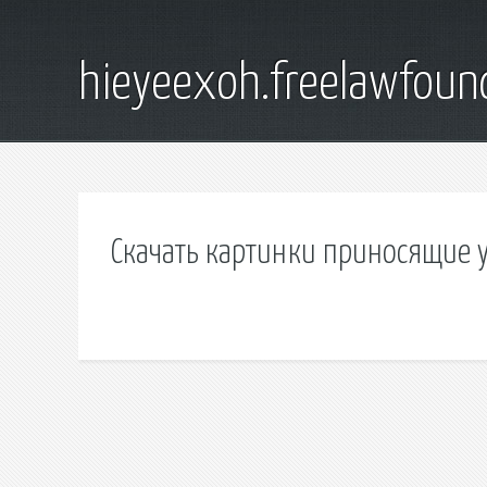
hieyeexoh.freelawfoun
Скачать картинки приносящие у