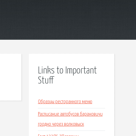
Links to Important
Stuff
Образцы ресторанного меню
Расписание автобусов барановичи
гродно через волковыск