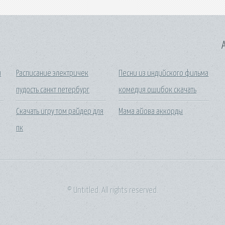
A
я
Расписание электричек
Песни из индийского фильма
пудость санкт петербург
комедия ошибок скачать
Скачать игру том райдер для
Мама айова аккорды
пк
© Untitled. All rights reserved.