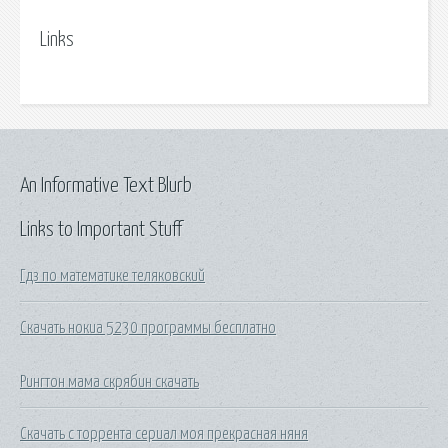
Links
An Informative Text Blurb
Links to Important Stuff
Гдз по математике теляковский
Скачать нокиа 5230 программы бесплатно
Рингтон мама скрябин скачать
Скачать с торрента сериал моя прекрасная няня