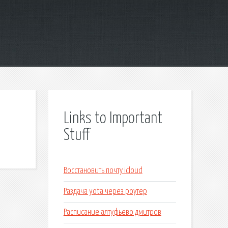
Links to Important
Stuff
Восстановить почту icloud
Раздача yota через роутер
Расписание алтуфьево дмитров