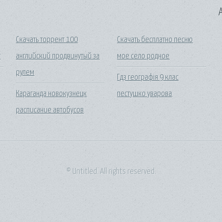
A
Скачать торрент 100
Скачать бесплатно песню
т
английский продвинутый за
мое село родное
рулем
Гдз географія 9 клас
Караганда новокузнецк
пестушко уварова
расписание автобусов
© Untitled. All rights reserved.