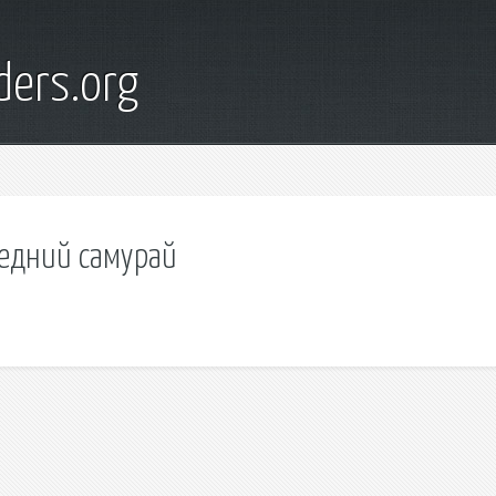
ders.org
ледний самурай