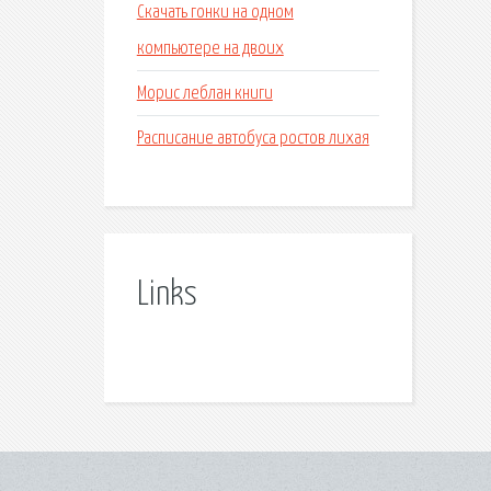
Скачать гонки на одном
компьютере на двоих
Морис леблан книги
Расписание автобуса ростов лихая
Links