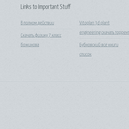
Links to Important Stuff
В полном действии
Vitoplan 3d plant
engineering скачать торрен
Скачать физику 7 класс
божинова
Бубновский все книги
список