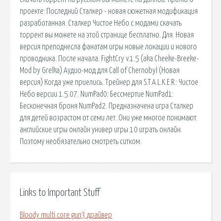
проекте: Последний Сталкер - новая сюжетная модификация
разработанная. Сталкер Чистое Небо с модами скачать
торрент вы можете на этой странице бесплатно. Для. Новая
версия преподнесла фанатам игры новые локации и нового
проводника. После начала. FightCry v.1.5 (aka Cheeke-Breeke-
Mod by Grelka) Аудио-мод для Call of Chernobyl (Новая
версия) Когда уже приелись. Трейнер для S.T.A.L.K.E.R.: Чистое
Небо версии 1.5.07. NumPad0: Бессмертие NumPad1:
Бесконечная броня NumPad2. Предназначена игра Сталкер
для детей возрастом от семи лет. Они уже многое понимают.
английские игры онлайн универ игры 10 играть онлайн.
Поэтому необязательно смотреть ситком.
Links to Important Stuff
Bloody multi core gun3 драйвер