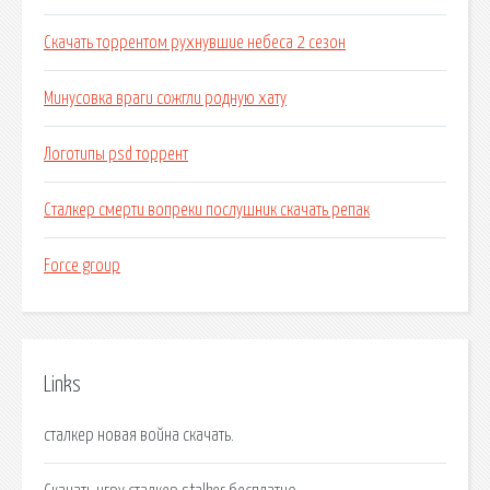
Скачать торрентом рухнувшие небеса 2 сезон
Минусовка враги сожгли родную хату
Логотипы psd торрент
Сталкер смерти вопреки послушник скачать репак
Force group
Links
сталкер новая война скачать.