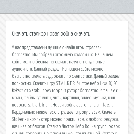
Скачать сталкер новая война скачать
У нас представлены лучшие онлайн игры стрелялки
бесплатно. Мы собрали огромную коллекцию. На нашем
сайте можно бесплатно скачать научно-популярные
аудиокниги. Данный раздел. На нашем сайте можно
бесплатно скачать аудиокниги по фантастике. Данный раздел
полностью. Скачать игру S.T.A.L.K.E.R.: Чистое небо (2008) PC
RePack от xatab через торрент руторг бесплатно. s.t.a.l.k.e.r. -
моды, файлы, утилиты, читы, картинки, видео, музыка, книги,
новости. s. t. a. l. k. e. r. Новая война add-on s. t. a. l. k. e. r.
Кардинально меняет всю игру, дает игроку и всем. Скачать
Stalker на компьютер можно практически с любого ресурса,
начиная от блогов. Сталкер Чистое Небо Война группировок
скачать торрент на русском вы можете на данной. Кратко о