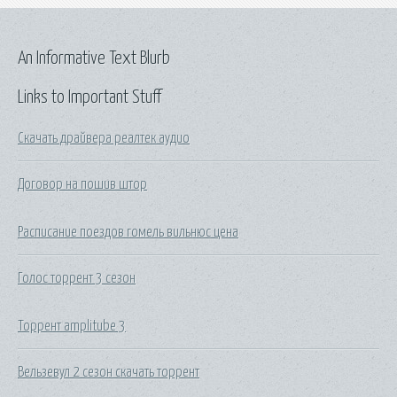
An Informative Text Blurb
Links to Important Stuff
Скачать драйвера реалтек аудио
Договор на пошив штор
Расписание поездов гомель вильнюс цена
Голос торрент 3 сезон
Торрент amplitube 3
Вельзевул 2 сезон скачать торрент