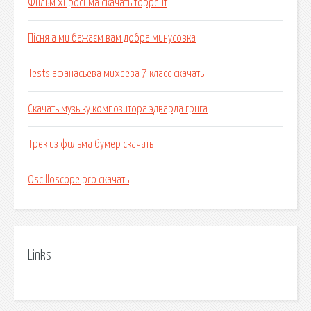
Фильм хиросима скачать торрент
Пісня а ми бажаєм вам добра минусовка
Tests афанасьева михеева 7 класс скачать
Скачать музыку композитора эдварда грига
Трек из фильма бумер скачать
Oscilloscope pro скачать
Links