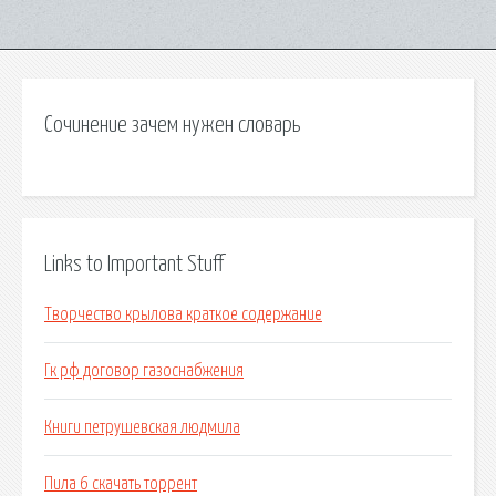
Сочинение зачем нужен словарь
Links to Important Stuff
Творчество крылова краткое содержание
Гк рф договор газоснабжения
Книги петрушевская людмила
Пила 6 скачать торрент