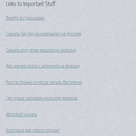
Links to Important Stuff
Benefit m2 прошивка
Скачать hay day на компьютер на русском
Скачать игру драм машина на андроид
Как скачать песни с интернета на флешку
Росстат бланки отчетов скачать бесплатно
Где лучше скачивать книги для андроид
Wintohdd скачать
Константа два ствола торрент