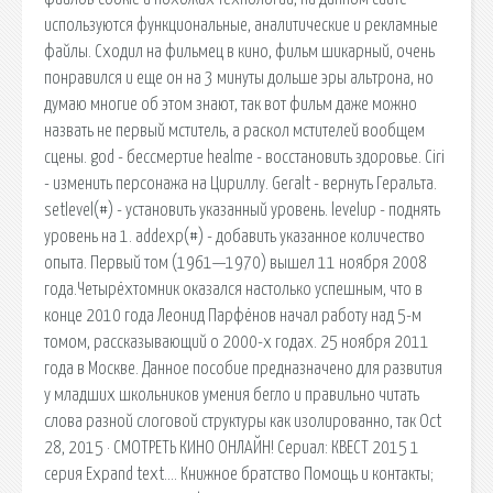
используются функциональные, аналитические и рекламные
файлы. Сходил на фильмец в кино, фильм шикарный, очень
понравился и еще он на 3 минуты дольше эры альтрона, но
думаю многие об этом знают, так вот фильм даже можно
назвать не первый мститель, а раскол мстителей вообщем
сцены. god - бессмертие healme - восстановить здоровье. Ciri
- изменить персонажа на Цириллу. Geralt - вернуть Геральта.
setlevel(#) - установить указанный уровень. levelup - поднять
уровень на 1. addexp(#) - добавить указанное количество
опыта. Первый том (1961—1970) вышел 11 ноября 2008
года.Четырёхтомник оказался настолько успешным, что в
конце 2010 года Леонид Парфёнов начал работу над 5-м
томом, рассказывающий о 2000-х годах. 25 ноября 2011
года в Москве. Данное пособие предназначено для развития
у младших школьников умения бегло и правильно читать
слова разной слоговой структуры как изолированно, так Oct
28, 2015 · СМОТРЕТЬ КИНО ОНЛАЙН! Сериал: КВЕСТ 2015 1
серия Expand text…. Книжное братство Помощь и контакты;