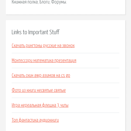
Книжная полка; Блоги; Форумы.
Links to Important Stuff
Скачать рингтоны русские на звонок
Монтессори математика презентация
Скачать скин awp азимов на cs go
Фото из книги несвятые святые
Игра нереальная флешка 3 читы
Топ фантастика аудиокниги