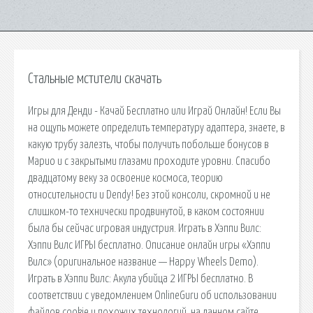
Стальные мстители скачать
Игры для Денди - Качай Бесплатно или Играй Онлайн! Если Вы
на ощупь можете определить температуру адаптера, знаете, в
какую трубу залезть, чтобы получить побольше бонусов в
Марио и с закрытыми глазами проходите уровни. Спасибо
двадцатому веку за освоение космоса, теорию
относительности и Dendy! Без этой консоли, скромной и не
слишком-то технически продвинутой, в каком состоянии
была бы сейчас игровая индустрия. Играть в Хэппи Вилс:
Хэппи Вилс ИГРЫ бесплатно. Описание онлайн игры «Хэппи
Вилс» (оригинальное название — Happy Wheels Demo).
Играть в Хэппи Вилс: Акула убийца 2 ИГРЫ бесплатно. В
соответствии с уведомлением OnlineGuru об использовании
файлов cookie и похожих технологий, на данном сайте