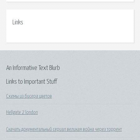
Links
An Informative Text Blurb
Links to Important Stuff
Схемы из бисера цветов
Hellgate 2 london
Скачать документальный сериал великая война через торрент