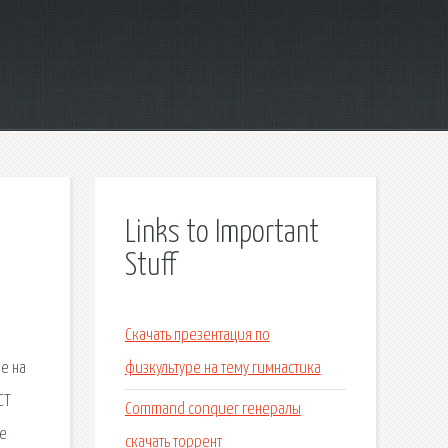
Links to Important
Stuff
Скачать презентация по
е на
физкультуре на тему гимнастика
СТ
Command conquer генералы
ые
скачать торрент