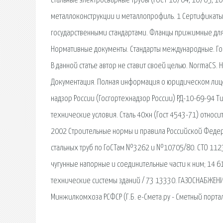
стальные электросварные трубы (ГОСТ 10704, 10705, 10
металлоконструкции и металлопрофиль. 1 Сертификаты. 
государственными стандартами. Фланцы прижимные для 
Нормативные документы. Стандарты международные. Госу
В данной статье автор не ставит своей целью. NormaCS
Документация. Полная информация о юридическом лице
надзор России (Госгортехнадзор России) РД-10-69-94 Т
технические условия. Сталь 40хн (Гост 4543-71) относи
2002 Строительные нормы и правила Российской Федера
стальных труб по ГоСТам №3262 и №10705/80. СТО 112
чугунные напорные и соединительные части к ним; 14 6
технические системы зданий / 73 13330. ГАЗОСНАБЖЕНИ
Минжилкомхоза РСФСР (Г.Б. е-Смета.ру - Сметный портал