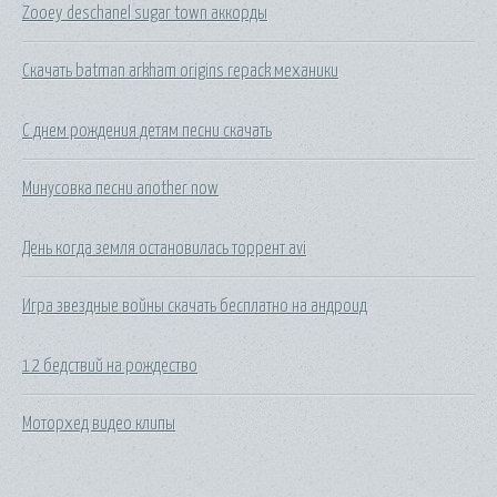
Zooey deschanel sugar town аккорды
Скачать batman arkham origins repack механики
С днем рождения детям песни скачать
Минусовка песни another now
День когда земля остановилась торрент avi
Игра звездные войны скачать бесплатно на андроид
12 бедствий на рождество
Моторхед видео клипы