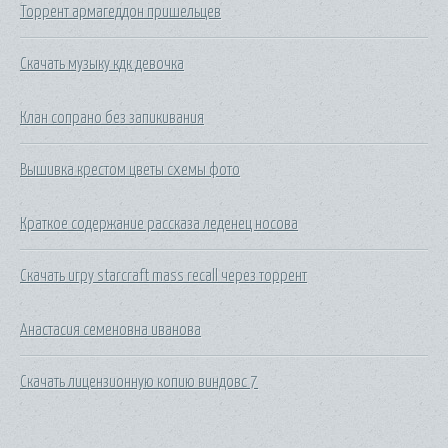
Торрент армагеддон пришельцев
Скачать музыку кдк девочка
Клан сопрано без запикивания
Вышивка крестом цветы схемы фото
Краткое содержание рассказа леденец носова
Скачать игру starcraft mass recall через торрент
Анастасия семеновна иванова
Скачать лицензионную копию виндовс 7