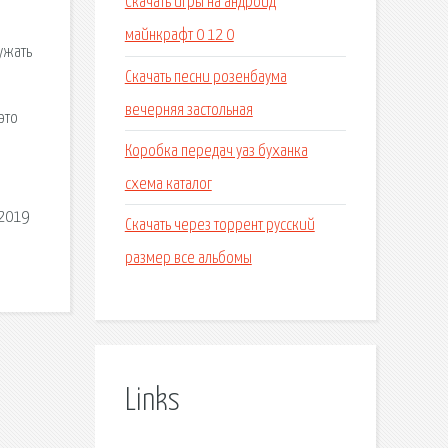
Скачать игры на андроид
майнкрафт 0 12 0
ужать
Скачать песни розенбаума
вечерняя застольная
это
Коробка передач уаз буханка
схема каталог
 2019
Скачать через торрент русский
размер все альбомы
Links