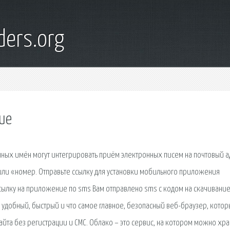
ders.org
ие
нных имён могут интегрировать приём электронных писем на почтовый 
и «номер. Отправьте ссылку для установки мобильного приложения
 ссылку на приложение по sms Вам отправлено sms с кодом на скачивани
 удобный, быстрый и что самое главное, безопасный веб-браузер, кото
айта без регистрации и СМС. Облако – это сервис, на котором можно хра