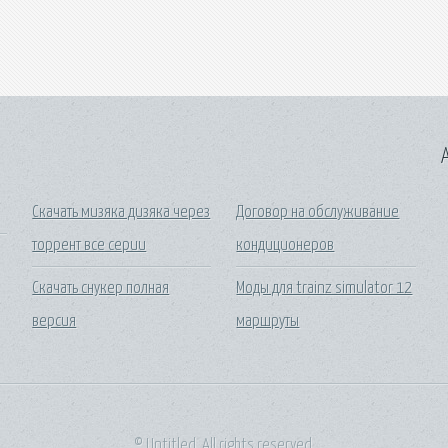
A
Скачать мизяка дизяка через
Договор на обслуживание
торрент все серии
кондиционеров
Скачать снукер полная
Моды для trainz simulator 12
версия
маршруты
© Untitled. All rights reserved.