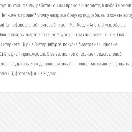
агрузить свои файлы, работать с ними прямо в Интернете, в любой момент
? Нет ничего проще! Чуточку настроив браузер под себя, вы сможете загр
il.Ru - официальный почтовый клиент Mail.Ru для Android-устройств с
ерняка, вы знаете, что такое Skype и ни раз пользовались им. Скайп – 
интернете. Цирк в Екатеринбурге: покупка билетов на цирковые
019 год на Яндекс.Афише. Отзывы, полное описание представлений,
етов на цирковые представления онлайн, полное расписание, афиша на
авлений, фотографии на Яндекс….