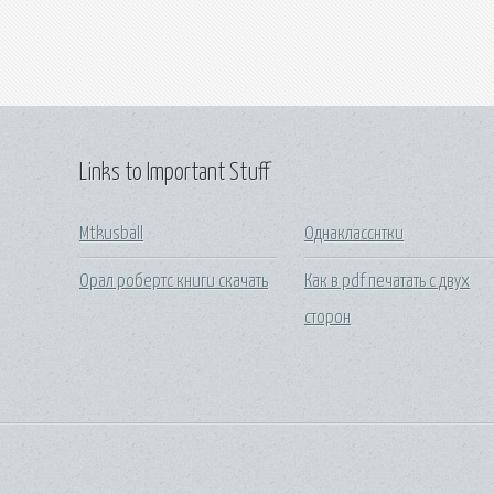
Links to Important Stuff
Mtkusball
Однакласснтки
Орал робертс книги скачать
Как в pdf печатать с двух
сторон