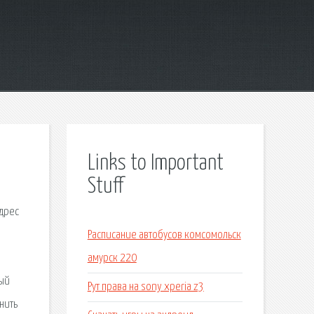
Links to Important
Stuff
адрес
Расписание автобусов комсомольск
е
амурск 220
рый
Рут права на sony xperia z3
нить