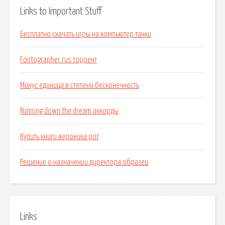
Links to Important Stuff
Бесплатно скачать игры на компьютер танки
Fontographer rus торрент
Минус единица в степени бесконечность
Running down the dream аккорды
Купить книги вероника рот
Решение о назначении директора образец
Links