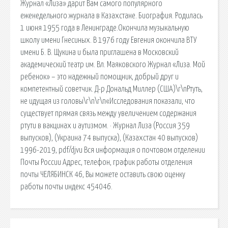
Журнал «Лиза» дарит Вам самого популярного
еженедельного журнала в Казахстане. Биография. Родилась
1 июня 1955 года в Ленинграде.Окончила музыкальную
школу имени Гнесиных. В 1976 году Евгения окончила ВТУ
имени Б. В. Щукина и была приглашена в Московский
академический театр им. Вл. Маяковского Журнал «Лиза. Мой
ребенок» – это надежный помощник, добрый друг и
компетентный советчик. Д-р Дональд Миллер (США)\r\nРтуть,
не идущая из головы\r\n\r\n«Исследования показали, что
существует прямая связь между увеличением содержания
ртути в вакцинах и аутизмом. · Журнал Лиза (Россия 359
выпусков), (Украина 74 выпуска), (Казахстан 40 выпусков)
1996-2019, pdf/djvu Вся информация о почтовом отделении
Почты России Адрес, телефон, график работы отделения
почты ЧЕЛЯБИНСК 46, Вы можете оставить свою оценку
работы почты индекс 454046.