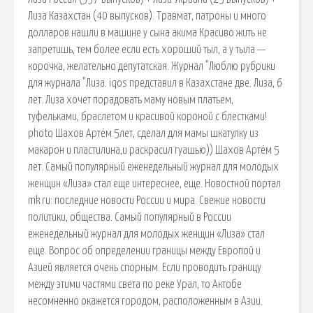
Лиза Казахстан (40 выпусков). Травмат, патроны и много
долларов нашли в машине у сына акима Красиво жить не
запретишь, тем более если есть хороший тыл, а у тыла —
корочка, желательно депутатская. Журнал "Люблю рубрики
для журнала "Лиза. iqos представил в Казахстане две. Лиза, 6
лет. Лиза хочет порадовать маму новым платьем,
туфельками, браслетом и красивой короной с блестками!
photo Шахов Артём 5лет, сделал для мамы шкатулку из
макарон и пластилина,и раскрасил гуашью)) Шахов Артём 5
лет. Самый популярный еженедельный журнал для молодых
женщин «Лиза» стал еще интереснее, еще. Новостной портал
mk.ru: последние новости России и мира. Свежие новости
политики, общества. Самый популярный в России
еженедельный журнал для молодых женщин «Лиза» стал
еще. Вопрос об определении границы между Европой и
Азией является очень спорным. Если проводить границу
между этими частями света по реке Урал, то Актобе
несомненно окажется городом, расположенным в Азии.