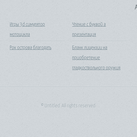
A
Игры 3d симулятор
Чтение с буквой а
мотоцикла
презентация
Рок острова благодать
Бланк лицензии на
приобретение
гладкоствольного оружия
© Untitled. All rights reserved.