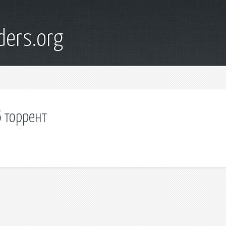
ders.org
6 торрент