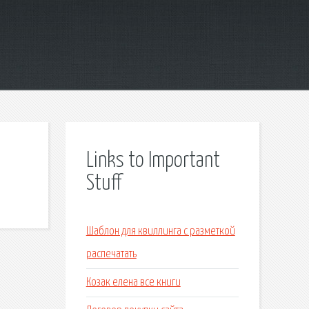
Links to Important
Stuff
Шаблон для квиллинга с разметкой
распечатать
Козак елена все книги