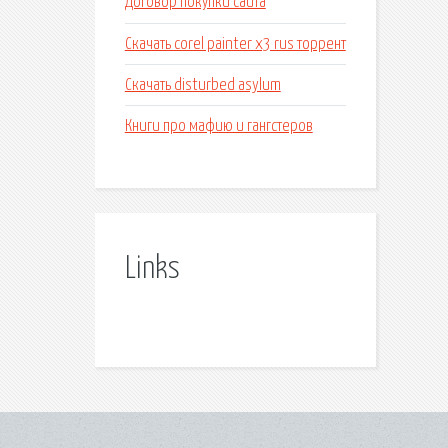
Договор покупки сайта
Скачать corel painter x3 rus торрент
Скачать disturbed asylum
Книги про мафию и гангстеров
Links