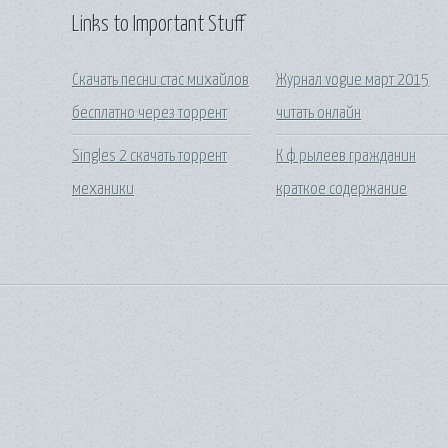
Links to Important Stuff
Скачать песни стас михайлов
Журнал vogue март 2015
бесплатно через торрент
читать онлайн
Singles 2 скачать торрент
К ф рылеев гражданин
механики
краткое содержание