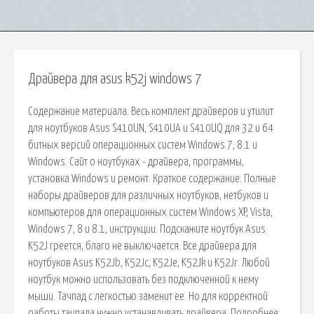
Драйвера для asus k52j windows 7
Cодержание материала. Весь комплект драйверов и утилит
для ноутбуков Asus S410UN, S410UA и S410UQ для 32 и 64
битных версий операционных систем Windows 7, 8.1 и
Windows. Сайт о ноутбуках - драйвера, программы,
установка Windows и ремонт. Краткое содержание. Полные
наборы драйверов для различных ноутбуков, нетбуков и
компьютеров для операционных систем Windows XP, Vista,
Windows 7, 8 и 8.1, инструкции. Подскажите ноутбук Asus
K52J греется, благо не выключается. Все драйвера для
ноутбуков Asus K52Jb, K52Jc, K52Je, K52Jk и K52Jr. Любой
ноутбук можно использовать без подключенной к нему
мыши. Тачпад с легкостью заменит ее. Но для корректной
работы тачпада нужно устанавливать драйвера. Подробнее: