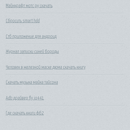
Майнкрафт мотс ру скачать
Сбросить smart hdd
Стб приложение для андроид
Журнал записки синей бороды
Человек в железной маске дюма скачать книгу
Скачать музыка майка тайсона
Adb драйвер fly iq441
Где скачать книги фб2