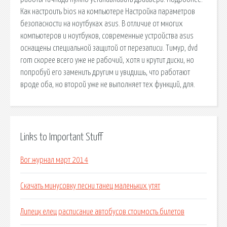
Как настроить bios на компьютере Настройка параметров
безопасности на ноутбуках asus. В отличие от многих
компьютеров и ноутбуков, современные устройства asus
оснащены специальной защитой от перезаписи. Тимур, dvd
rom скорее всего уже не рабочий, хотя и крутит диски, но
попробуй его заменить другим и увидишь, что работают
вроде оба, но второй уже не выполняет тех функций, для.
Links to Important Stuff
Вог журнал март 2014
Скачать минусовку песни танец маленьких утят
Липецк елец расписание автобусов стоимость билетов