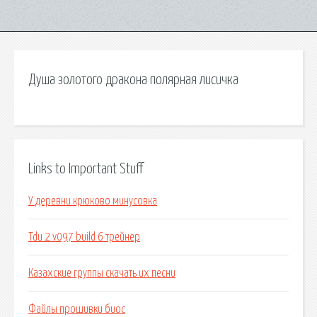
Душа золотого дракона полярная лисичка
Links to Important Stuff
У деревни крюково минусовка
Tdu 2 v097 build 6 трейнер
Казахские группы скачать их песни
Файлы прошивки биос