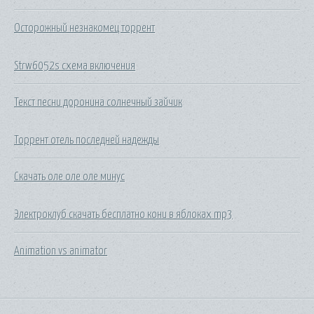
Осторожный незнакомец торрент
Strw6052s схема включения
Текст песни доронина солнечный зайчик
Торрент отель последней надежды
Скачать оле оле оле минус
Электроклуб скачать бесплатно кони в яблоках mp3
Animation vs animator